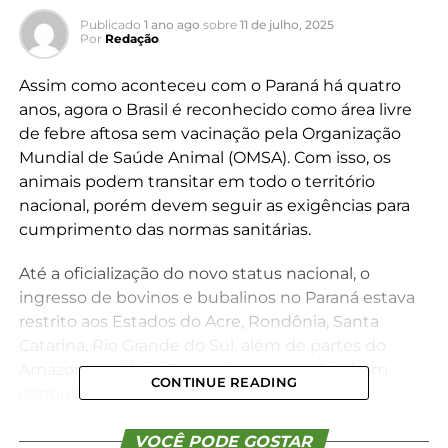
Publicado
1 ano ago
sobre
11 de julho, 2025
Por
Redação
Assim como aconteceu com o Paraná há quatro
anos, agora o Brasil é reconhecido como área livre
de febre aftosa sem vacinação pela Organização
Mundial de Saúde Animal (OMSA). Com isso, os
animais podem transitar em todo o território
nacional, porém devem seguir as exigências para
cumprimento das normas sanitárias.
Até a oficialização do novo status nacional, o
ingresso de bovinos e bubalinos no Paraná estava
restrito aos Estados do Acre, Rondônia, Santa
Catarina, Rio Grande do Sul, além de partes do
Amazonas e Mato Grosso (locais que já tinham
CONTINUE READING
conquistado o selo da OMSA). Em relação ao
restante do país, havia restrições ao ingresso de
suínos, ovinos e caprinos no Paraná. Até então, era
VOCÊ PODE GOSTAR