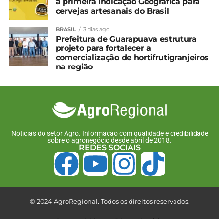
a primeira Indicação Geográfica para
demais documentos sanitários exigidos, conforme
cervejas artesanais do Brasil
as legislações federal e estadual vigentes”, afirma
Maira. “Nossos produtores devem continuar
BRASIL
3 dias ago
Prefeitura de Guarapuava estrutura
seguindo os requisitos sanitários, pois são garantia
projeto para fortalecer a
de que o Paraná segue com um sistema sanitário
comercialização de hortifrutigranjeiros
robusto e eficaz”, complementa Nicolle Wilsek,
na região
técnica do Departamento Técnico e Econômico
(DTE) do Sistema FAEP.
*Sistema FAEP
Notícias do setor Agro. Informação com qualidade e credibilidade
Compartilhe isso:
sobre o agronegócio desde abril de 2018.
REDES SOCIAIS
Facebook
18+
© 2024 AgroRegional. Todos os direitos reservados.
Relacionado