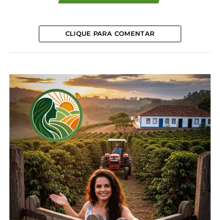
permitida a entrada desses animais, desde que
acompanhados de exames negativos para febre
aftosa e com carga lacrada pelo serviço oficial. Essas
CLIQUE PARA COMENTAR
exigências agora não são mais necessárias.
“O Paraná tem a ganhar com o reconhecimento do
Brasil como área livre de aftosa sem vacinação. A
nível estadual, estamos há quatro anos
trabalhando para abrir novos mercados. Agora, com
o esforço do setor produtivo nacional em melhorar
a robustez do sistema sanitário como um todo, os
olhos dos mercados internacionais se voltam ainda
mais para cá”, pontua Ágide Eduardo Meneguette,
presidente interino do Sistema FAEP.
O que muda
Na prática, no dia a dia dos produtores rurais
paranaenses, não há alterações em relação ao