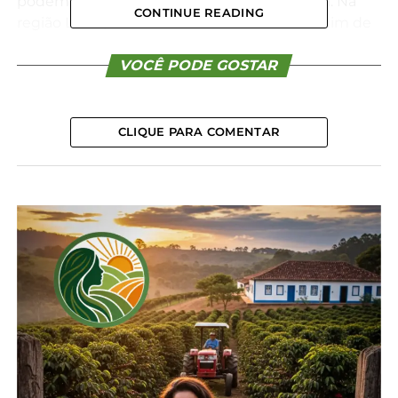
podem chegar aos 35°C, com tempo estável. Na
CONTINUE READING
região Leste, ficam na casa dos 26°C. O boletim de
gestão de riscos feito pelo Simepar em parceria
com a Defesa Civil para esta sexta-feira aponta que
VOCÊ PODE GOSTAR
a combinação de temperaturas mais elevadas,
disponibilidade de umidade e a passagem de uma
frente fria de fraca intensidade pelo Litoral deverão
CLIQUE PARA COMENTAR
proporcionar condições para pancadas de chuva e
tempestades localizadas, especialmente entre a
Região Metropolitana de Curitiba e o Litoral.
No sábado (29) o tempo fica mais estável e as
temperaturas seguem subindo, podendo chegar
aos 37°C no Noroeste. No Litoral e na Região
Metropolitana de Curitiba, as temperaturas se
aproximam dos 30°C. O domingo (30), último dia
de novembro, também começa com tempo
estável em todas as regiões, predomínio de sol e
temperaturas em elevação, novamente chegando