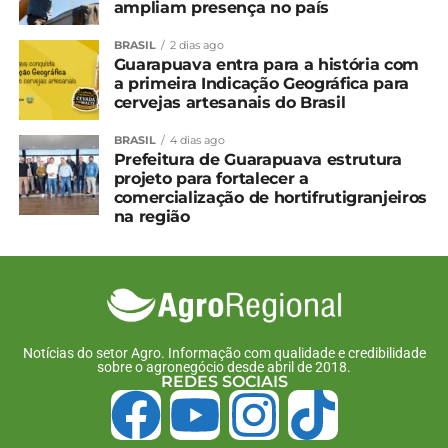
nesse novo ciclo econômico.
ampliam presença no país
AG – Quais valores e princípios orientam a
BRASIL
2 dias ago
Guarapuava entra para a história com
atuação da ACIG e a diferenciam de outras
a primeira Indicação Geográfica para
entidades do estado?
cervejas artesanais do Brasil
A ACIG é guiada por valores que traduzem nossa
BRASIL
4 dias ago
Prefeitura de Guarapuava estrutura
identidade e definem nossa forma de atuar. O
projeto para fortalecer a
associativismo é o princípio central que nos move,
comercialização de hortifrutigranjeiros
acreditamos que resultados sólidos e duradouros
na região
nascem da união e da construção coletiva.
Atuamos com integridade, mantendo
transparência, ética e responsabilidade em todas
as nossas ações e decisões.
Buscamos constantemente a inovação,
Notícias do setor Agro. Informação com qualidade e credibilidade
sobre o agronegócio desde abril de 2018.
incentivando novas ideias, tecnologias e soluções
REDES SOCIAIS
que fortaleçam a competitividade das empresas e
o desenvolvimento do nosso ecossistema
econômico. Exercemos a representatividade com