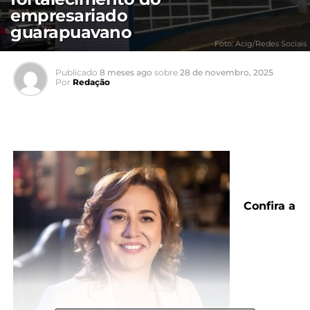
empresariado
guarapuavano
Foto: Acig/Redes Sociais
Publicado
8 meses ago
sobre
28 de novembro, 2025
Por
Redação
Confira a