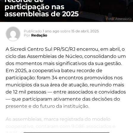
participação nas
assembleias de 2025
Foto: Assessoria
Publicado
1 ano ago
sobre
15 de abril, 2025
Por
Redação
A Sicredi Centro Sul PR/SC/RJ encerrou, em abril, o
ciclo das Assembleias de Núcleo, consolidando um
dos momentos mais significativos da sua gestão.
Em 2025, a cooperativa bateu recorde de
participação: foram 34 encontros promovidos nos
municípios da sua área de atuação, reunindo mais
de 12 mil pessoas — entre associados e convidados
— que participaram ativamente das decisões do
presente e do futuro da instituição.
As assembleias, marca registrada do modelo
cooperativo, contaram com 9.086 associados e