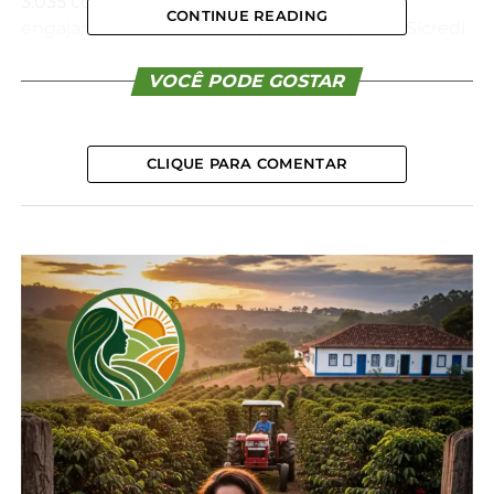
3.035 convidados, demonstrando a força do
CONTINUE READING
engajamento e da confiança na atuação da Sicredi
Centro Sul. Segundo o presidente Santo
Cappellari,
“a presença expressiva dos associados
VOCÊ PODE GOSTAR
reafirma a essência do cooperativismo, que
valoriza a escuta, a transparência e a construção
conjunta. É um momento em que cada voz tem
CLIQUE PARA COMENTAR
peso, e cada decisão é compartilhada”.
O crescimento da base de associados também foi
destaque neste ano. A cooperativa registrou um
aumento de 16,6% no número de associados, o que
evidencia a expansão e a credibilidade do modelo
de negócio. Atualmente, a cooperativa possui mais
de 74 mil associados e atua com 36 agências em 31
municípios, impactando positivamente a vida de
milhares de pessoas.
Os resultados financeiros de 2024 reforçam a