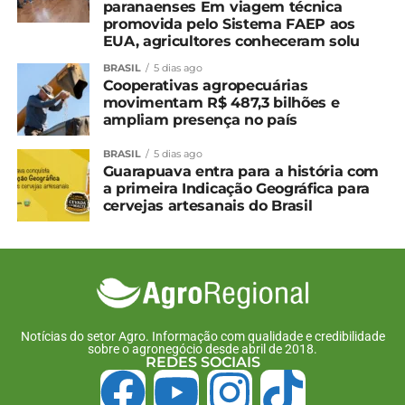
reunindo coordenadores de núcleo, conselhos e
paranaenses Em viagem técnica
gerentes das agências. Nessa ocasião, as decisões
promovida pelo Sistema FAEP aos
EUA, agricultores conheceram solu
tomadas pelos associados nas assembleias de
núcleo foram homologadas, encerrando o processo
BRASIL
5 dias ago
Cooperativas agropecuárias
democrático com a mesma responsabilidade e
movimentam R$ 487,3 bilhões e
entusiasmo com que foi iniciado.
ampliam presença no país
*Assessoria
BRASIL
5 dias ago
Guarapuava entra para a história com
a primeira Indicação Geográfica para
Compartilhe isso:
cervejas artesanais do Brasil
Facebook
18+
Relacionado
Notícias do setor Agro. Informação com qualidade e credibilidade
sobre o agronegócio desde abril de 2018.
Sicredi Centro Sul
Sicredi Centro Sul
REDES SOCIAIS
PR/SC/RJ celebra sucesso
PR/SC/RJ reforça
das assembleias com a
compromisso com o Ano