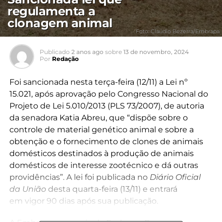
regulamenta a
clonagem animal
Foto: Claúdio Bezerra/Embrapa
Publicado
2 anos ago
sobre
13 de novembro, 2024
Por
Redação
Foi sancionada nesta terça-feira (12/11) a Lei nº
15.021, após aprovação pelo Congresso Nacional do
Projeto de Lei 5.010/2013 (PLS 73/2007), de autoria
da senadora Katia Abreu, que “dispõe sobre o
controle de material genético animal e sobre a
obtenção e o fornecimento de clones de animais
domésticos destinados à produção de animais
domésticos de interesse zootécnico e dá outras
providências”. A lei foi publicada no
Diário Oficial
da União
desta quarta-feira (13/11) e entrará
em vigor 90 dias após sua publicação.