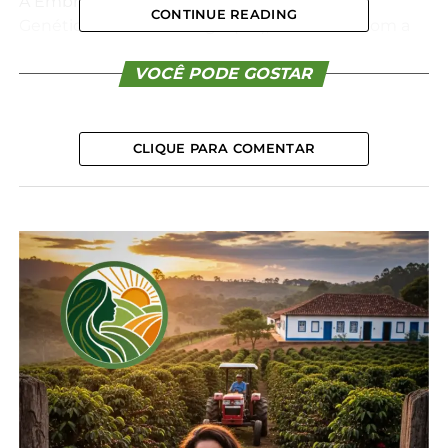
A Embrapa, por meio da Embrapa Recursos
CONTINUE READING
Genéticos e Biotecnologia (DF), contribuiu com a
formulação e discussão desse marco regulatório,
junto com especialistas do Ministério da
VOCÊ PODE GOSTAR
Agricultura e Pecuária (MAPA), com Notas Técnicas
e participação em audiências públicas no
Congresso Nacional.
CLIQUE PARA COMENTAR
O pesquisador João Henrique Viana, que participou
do processo, explica que a legislação anterior (Lei
6.446, de 5 de outubro de 1977) não contemplava
os avanços ocorridos nas biotecnologias da
reprodução animal, principalmente quanto à
produção de embriões em laboratório por técnicas
como a fertilização in vitro (FIV) e a clonagem.
“A lei não permitia o efetivo controle da atividade
pelo MAPA, o que implicava insegurança jurídica e
não regulamentação para o setor produtivo”,