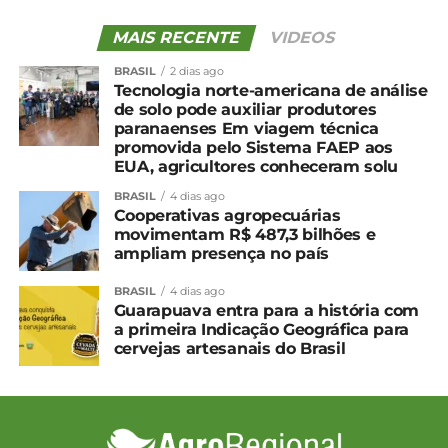
Abates de bovinos, suínos e frangos crescem
no 3° trimestre de 2024 conforme IBGE
MAIS RECENTE
VIDEOS
BRASIL
2 dias ago
Tecnologia norte-americana de análise
de solo pode auxiliar produtores
paranaenses Em viagem técnica
promovida pelo Sistema FAEP aos
EUA, agricultores conheceram solu
BRASIL
4 dias ago
Cooperativas agropecuárias
movimentam R$ 487,3 bilhões e
ampliam presença no país
BRASIL
4 dias ago
Guarapuava entra para a história com
a primeira Indicação Geográfica para
cervejas artesanais do Brasil