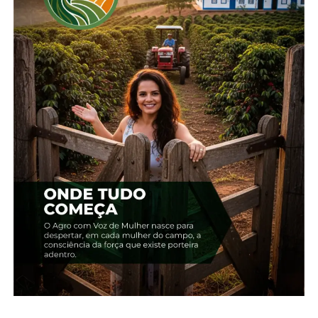
Desenrola Rural pode
Programa Desenrola
beneficiar mais de 1
Rural entra em vigor
milhão de produtores
nesta segunda-feira
13 de fevereiro, 2025
24 de fevereiro, 2025
Em "Brasil"
Em "Brasil"
Após atuação do Sistema
FAEP, produtor rural tem
prazo maior para negociar
multas ambientais
2 de junho, 2026
Em "Brasil"
TÓPICOS RELACIONADOS:
CRÉDITO RURAL
DÍVIDAS
PRAZO
RURAL
UNIÃO
UP NEXT
Sancionada lei que regulamenta a clonagem
animal
NÃO PERCA