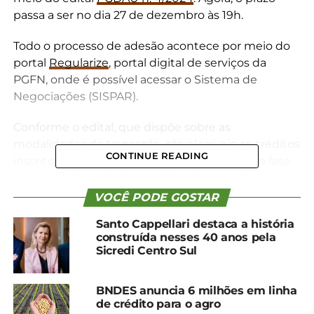
passa a ser no dia 27 de dezembro às 19h.
Todo o processo de adesão acontece por meio do
portal
Regularize
, portal digital de serviços da
PGFN, onde é possível acessar o Sistema de
Negociações (SISPAR).
Conforme o edital, que dispõe sobre as
modalidades de transação, são elegíveis os créditos
CONTINUE READING
inscritos na dívida ativa da União, mesmo em fase
de execução ajuizada ou objeto de parcelamento
anterior rescindido, com exigibilidade suspensa ou
VOCÊ PODE GOSTAR
não, cujo valor consolidado a ser objeto da
Santo Cappellari destaca a história
negociação seja igual ou inferior a R$ 45 milhões.
construída nesses 40 anos pela
Sicredi Centro Sul
Assim, a transação envolve:
I – possibilidade de parcelamento, com ou sem
BNDES anuncia 6 milhões em linha
de crédito para o agro
alongamento em relação ao prazo ordinário de 60