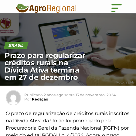
BRASIL
Prazo para regularizar
créditos rurais na
Dívida Ativa termina
em 27 de dezembro
Foto: SEAB
Publicado
2 anos ago
sobre
13 de novembro, 2024
Por
Redação
O prazo de regularização de créditos rurais inscritos
na Dívida Ativa da União foi prorrogado pela
Procuradoria Geral da Fazenda Nacional (PGFN) por
meio do edital
PGDAU n. 4/2024
. Agora, o prazo