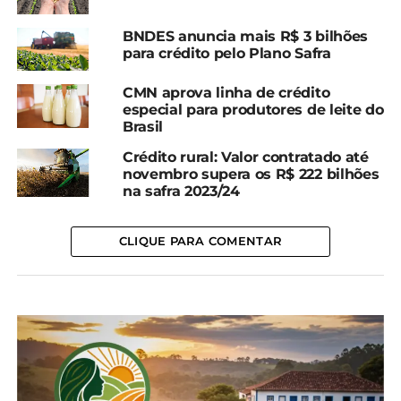
(sessenta) meses previsto na Lei nº 10.522, de 19 de
julho de 2002, observados os prazos máximos
BNDES anuncia mais R$ 3 bilhões
para crédito pelo Plano Safra
previstos na lei de regência da transação;
CMN aprova linha de crédito
II – oferecimento de descontos aos créditos
especial para produtores de leite do
inscritos considerados irrecuperáveis ou de difícil
Brasil
recuperação pela Procuradoria-Geral da Fazenda
Crédito rural: Valor contratado até
Nacional, observados os limites máximos previstos
novembro supera os R$ 222 bilhões
na lei de regência da transação.
na safra 2023/24
*Redação/SEAB
CLIQUE PARA COMENTAR
Compartilhe isso:
Facebook
18+
Relacionado