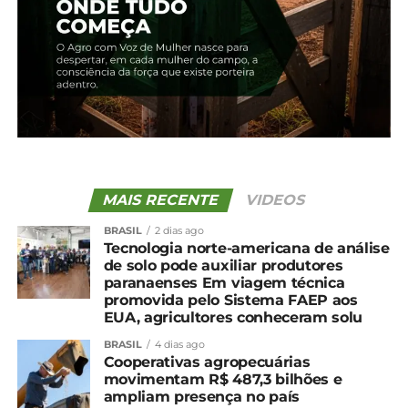
e texto vai à sanção
3 de abril, 2025
Em "Brasil"
TÓPICOS RELACIONADOS:
AGRO
BIOINSUMOS
BRASIL
LEI
UP NEXT
Oferta do leite cresce e preço ao produtor cai
em outubro segundo Cepea
MAIS RECENTE
VIDEOS
NÃO PERCA
Agroindústrias terão R$ 546,6 bilhões em
BRASIL
2 dias ago
Tecnologia norte-americana de análise
investimentos até 2029
de solo pode auxiliar produtores
paranaenses Em viagem técnica
promovida pelo Sistema FAEP aos
EUA, agricultores conheceram solu
BRASIL
4 dias ago
Cooperativas agropecuárias
movimentam R$ 487,3 bilhões e
ampliam presença no país