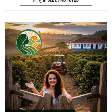
CLIQUE PARA COMENTAR
produtores rurais.
*Agência Brasil
Compartilhe isso:
Facebook
18+
Relacionado
Lei dos bioinsumos é
Estudos sobre
publicada no Diário
bioinsumos podem gerar
Oficial da União
economia de US$ 5,1 bi ao
27 de dezembro, 2024
agro brasileiro
Em "Brasil"
26 de setembro, 2024
Em "Brasil"
Câmara aprova Lei da
Reciprocidade Comercial