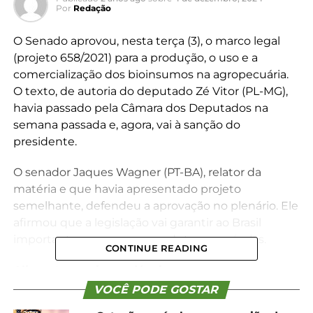
Por
Redação
O Senado aprovou, nesta terça (3), o marco legal
(projeto 658/2021) para a produção, o uso e a
comercialização dos bioinsumos na agropecuária.
O texto, de autoria do deputado Zé Vitor (PL-MG),
havia passado pela Câmara dos Deputados na
semana passada e, agora, vai à sanção do
presidente.
O senador Jaques Wagner (PT-BA), relator da
matéria e que havia apresentado projeto
semelhante, defendeu a aprovação no plenário. Ele
afirmou que a legislação vai garantir ao Brasil
importante avanço para produtores agrícolas.
CONTINUE READING
Alimentos mais saudáveis
VOCÊ PODE GOSTAR
Outra vantagem, conforme esclareceu o senador, é