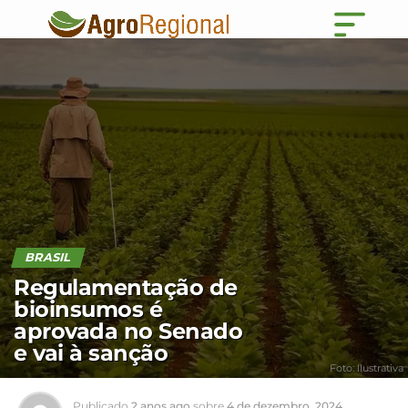
BRASIL
Regulamentação de
bioinsumos é
aprovada no Senado
e vai à sanção
Foto: Ilustrativa
Publicado
2 anos ago
sobre
4 de dezembro, 2024