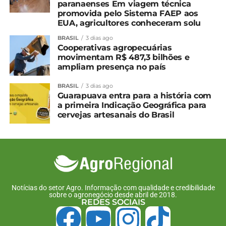
paranaenses Em viagem técnica
promovida pelo Sistema FAEP aos
EUA, agricultores conheceram solu
Relacionado
BRASIL
3 dias ago
Paraná alavanca
Paraná lança fundo
Cooperativas agropecuárias
industrialização da soja
inédito no Brasil para
movimentam R$ 487,3 bilhões e
no Brasil
financiar até R$ 2 bilhões
ampliam presença no país
24 de setembro, 2024
ao agro
Em "Paraná"
3 de abril, 2025
BRASIL
3 dias ago
Em "Paraná"
Guarapuava entra para a história com
a primeira Indicação Geográfica para
Cooperativas do PR vão
cervejas artesanais do Brasil
investir R$ 9,2 bilhões em
2025, anuncia Ocepar
13 de fevereiro, 2025
Em "Paraná"
TÓPICOS RELACIONADOS:
Notícias do setor Agro. Informação com qualidade e credibilidade
sobre o agronegócio desde abril de 2018.
UP NEXT
REDES SOCIAIS
Regulamentação de bioinsumos é aprovada
no Senado e vai à sanção