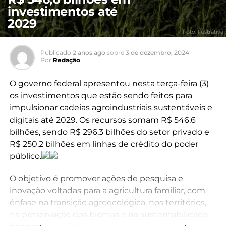
investimentos até
2029
Foto: Ilustrativa
Publicado
2 anos ago
sobre
3 de dezembro, 2024
Por
Redação
O governo federal apresentou nesta terça-feira (3)
os investimentos que estão sendo feitos para
impulsionar cadeias agroindustriais sustentáveis e
digitais até 2029. Os recursos somam R$ 546,6
bilhões, sendo R$ 296,3 bilhões do setor privado e
R$ 250,2 bilhões em linhas de crédito do poder
público.
O objetivo é promover ações de pesquisa e
inovação voltadas para a agricultura familiar, com
ênfase na transição agroecológica, nos territórios,
na preservação dos biomas e na sustentabilidade