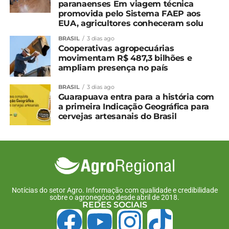
paranaenses Em viagem técnica
Em "Guarapuava"
promovida pelo Sistema FAEP aos
EUA, agricultores conheceram solu
Paraná fecha colheita de
cevada com 286 mil
BRASIL
3 dias ago
toneladas
Cooperativas agropecuárias
movimentam R$ 487,3 bilhões e
22 de novembro, 2024
ampliam presença no país
Em "Paraná"
BRASIL
3 dias ago
Guarapuava entra para a história com
TÓPICOS RELACIONADOS:
a primeira Indicação Geográfica para
cervejas artesanais do Brasil
UP NEXT
Produtores se unem para retomar plantio de
algodão no Paraná
NÃO PERCA
Abril começa chuvoso e traz temperaturas
mais amenas ao Paraná, aponta Simepar
Notícias do setor Agro. Informação com qualidade e credibilidade
sobre o agronegócio desde abril de 2018.
REDES SOCIAIS