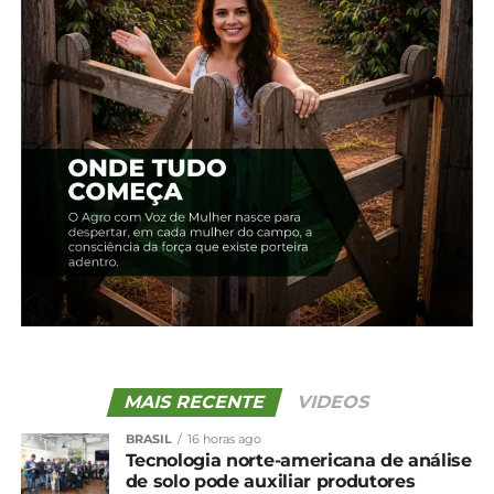
Grossa
se consolida como a maior produtora do
estado, com uma área plantada de
110 mil
hectares
e uma produção estimada em
424 mil
toneladas
.
*Redação com informações da Seab
Compartilhe isso:
Facebook
18+
Relacionado
MAIS RECENTE
VIDEOS
Maior produtora do País,
Produção de cevada é
Região de Guarapuava
estimada em 331,5 mil
BRASIL
16 horas ago
terá redução de 39,8% na
toneladas no PR
Tecnologia norte-americana de análise
área de cevada
30 de agosto, 2024
de solo pode auxiliar produtores
28 de março, 2024
Em "Paraná"