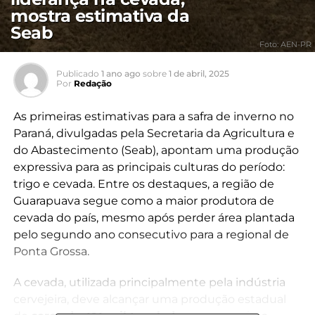
mostra estimativa da
Seab
Foto: AEN-PR
Publicado
1 ano ago
sobre
1 de abril, 2025
Por
Redação
As primeiras estimativas para a safra de inverno no
Paraná, divulgadas pela Secretaria da Agricultura e
do Abastecimento (Seab), apontam uma produção
expressiva para as principais culturas do período:
trigo e cevada. Entre os destaques, a região de
Guarapuava segue como a maior produtora de
cevada do país, mesmo após perder área plantada
pelo segundo ano consecutivo para a regional de
Ponta Grossa.
A cevada, utilizada principalmente pela indústria
cervejeira, deve alcançar uma produção estadual