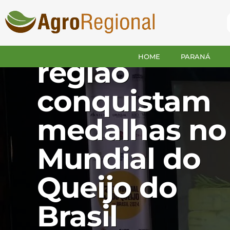
CANTAGALO
Queijos da
HOME
PARANÁ
região
conquistam
medalhas no
Mundial do
Queijo do
Brasil