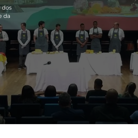
o dos
e da