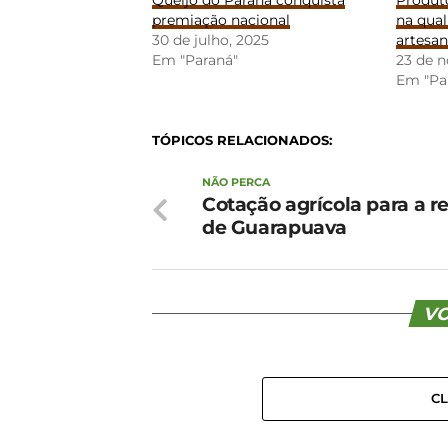
Queijo do Paraná conquista
Produt
premiação nacional
na qual
30 de julho, 2025
artesan
Em "Paraná"
23 de 
Em "Pa
TÓPICOS RELACIONADOS:
NÃO PERCA
Cotação agrícola para a r
de Guarapuava
VO
C