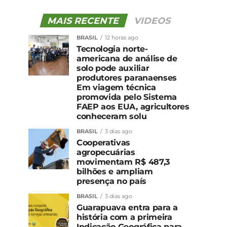
MAIS RECENTE
VIDEOS
BRASIL
12 horas ago
Tecnologia norte-
americana de análise de
solo pode auxiliar
produtores paranaenses
Em viagem técnica
promovida pelo Sistema
FAEP aos EUA, agricultores
conheceram solu
BRASIL
3 dias ago
Cooperativas
agropecuárias
movimentam R$ 487,3
bilhões e ampliam
presença no país
BRASIL
3 dias ago
Guarapuava entra para a
história com a primeira
Indicação Geográfica para