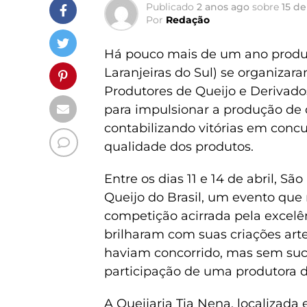
Publicado
2 anos ago
sobre
15 de
Por
Redação
Há pouco mais de um ano produt
Laranjeiras do Sul) se organiza
Produtores de Queijo e Derivado
para impulsionar a produção de 
contabilizando vitórias em concu
qualidade dos produtos.
Entre os dias 11 e 14 de abril, S
Queijo do Brasil, um evento que
competição acirrada pela excelên
brilharam com suas criações artes
haviam concorrido, mas sem su
participação de uma produtora de
A Queijaria Tia Nena, localizad