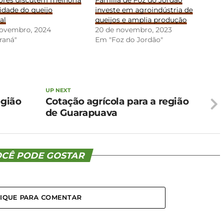
ores discutem melhoria
Família de Foz do Jordão
idade do queijo
investe em agroindústria de
al
queijos e amplia produção
novembro, 2024
20 de novembro, 2023
raná"
Em "Foz do Jordão"
UP NEXT
egião
Cotação agrícola para a região
de Guarapuava
CÊ PODE GOSTAR
LIQUE PARA COMENTAR