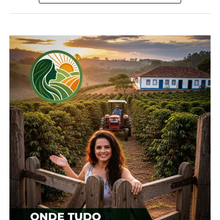
Compartilhe isso:
Facebook
18+
Relacionado
Cotação agrícola para a
Cotação agrícola para
região de Guarapuava
região de Guarapuava
19 de fevereiro, 2024
1 de fevereiro, 2024
Em "Guarapuava"
Em "Guarapuava"
Cotação agrícola para
região de Guarapuava