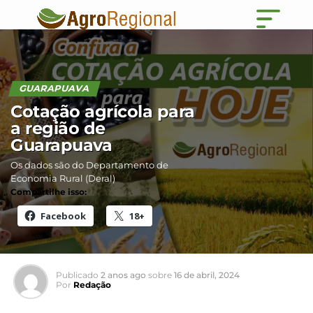
GUARAPUAVA
Cotação agrícola para
a região de
Guarapuava
Os dados são do Departamento de
Economia Rural (Deral)
Compartilhe isso:
Facebook
18+
Publicado
2 anos ago
sobre
16 de abril, 2024
Por
Redação