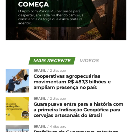
5 de fevereiro, 2024
Em "Guarapuava"
TÓPICOS RELACIONADOS:
UP NEXT
Cotação agrícola para a região de
Guarapuava
NÃO PERCA
MAIS RECENTE
VIDEOS
Queijos da região conquistam medalhas no
BRASIL
2 dias ago
Mundial do Queijo do Brasil
Cooperativas agropecuárias
movimentam R$ 487,3 bilhões e
ampliam presença no país
BRASIL
2 dias ago
Guarapuava entra para a história com
a primeira Indicação Geográfica para
cervejas artesanais do Brasil
BRASIL
4 dias ago