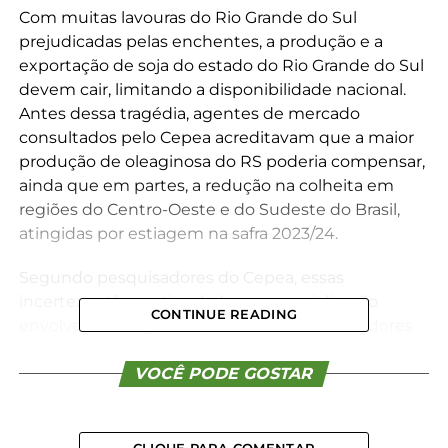
Com muitas lavouras do Rio Grande do Sul
prejudicadas pelas enchentes, a produção e a
exportação de soja do estado do Rio Grande do Sul
devem cair, limitando a disponibilidade nacional.
Antes dessa tragédia, agentes de mercado
consultados pelo Cepea acreditavam que a maior
produção de oleaginosa do RS poderia compensar,
ainda que em partes, a redução na colheita em
regiões do Centro-Oeste e do Sudeste do Brasil,
atingidas por estiagem na safra 2023/24.
Segundo pesquisadores do Cepea, essas
incertezas têm estimulado a comercialização
CONTINUE READING
envolvendo a soja no spot nacional. Compradores
domésticos mostram interesse em garantir seus
estoques, e, como a procura externa por soja e
VOCÊ PODE GOSTAR
derivados está aquecida, o Cepea verifica certa
disputa entre demandantes brasileiros e
estrangeiros.