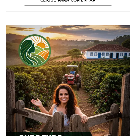
CLIQUE PARA COMENTAR
Como resultado, os preços subiram para os maiores
patamares desde a primeira dezena de janeiro
deste ano. Quanto aos embarques, na parcial de
2024 (de janeiro a abril), o Brasil exportou 36,79
milhões de toneladas de soja, um recorde para o
período e 10% superior ao volume escoado no
mesmo comparativo do ano passado, de acordo
com a Secex.
*Cepea
Compartilhe isso:
Facebook
18+