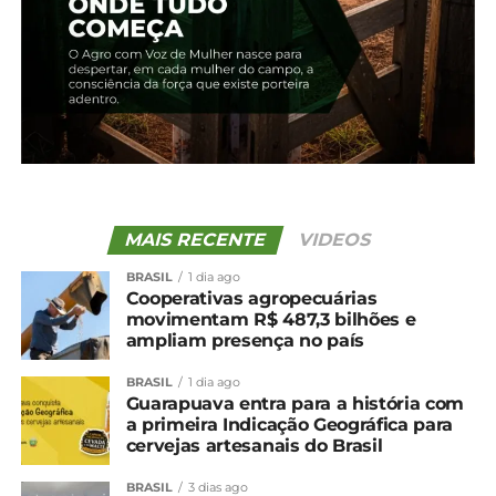
Relacionado
Demanda externa e
Soja: Greve na Argentina
incerteza climática
eleva demanda por
sustentam avanço no
derivados brasileiros
preço da soja
20 de maio, 2024
23 de fevereiro, 2026
Em "Brasil"
Em "Brasil"
Soja: Novas altas do
prêmio de exportação
amenizam baixas de
MAIS RECENTE
VIDEOS
preços no spot
24 de março, 2025
BRASIL
1 dia ago
Cooperativas agropecuárias
Em "Brasil"
movimentam R$ 487,3 bilhões e
ampliam presença no país
TÓPICOS RELACIONADOS:
BRASIL
1 dia ago
UP NEXT
Guarapuava entra para a história com
Governo Federal autoriza importação de
a primeira Indicação Geográfica para
cervejas artesanais do Brasil
arroz
NÃO PERCA
BRASIL
3 dias ago