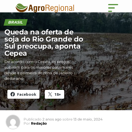
BRASIL
Queda na oferta de
soja do Rio Grande do
Sul preocupa, aponta
Cepea
De acordo com o Cepea, os preços
subiram para os maiores patamares
desde a primeira dezena de janeiro
deste ano
Compartilhe isso:
Facebook
18+
Publicado
2 anos ago
sobre
13 de maio, 2024
Por
Redação