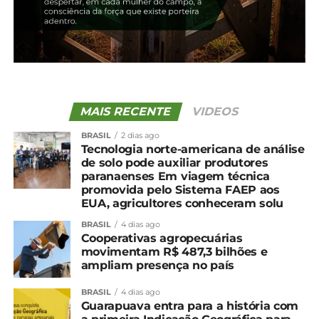
TÓPICOS RELACIONADOS:
UP NEXT
Milho: Preços iniciam maio mais firmes
NÃO PERCA
Queda na oferta de soja do Rio Grande do Sul
preocupa, aponta Cepea
MAIS RECENTE
VIDEOS
BRASIL
2 dias ago
Tecnologia norte-americana de análise
de solo pode auxiliar produtores
paranaenses Em viagem técnica
promovida pelo Sistema FAEP aos
EUA, agricultores conheceram solu
BRASIL
4 dias ago
Cooperativas agropecuárias
movimentam R$ 487,3 bilhões e
ampliam presença no país
BRASIL
4 dias ago
Guarapuava entra para a história com