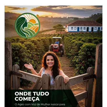
Compartilhe isso:
Facebook
18+
Relacionado
Arroz comprado pela
Conab compra 263,3 mil
Conab terá preço máximo
toneladas de arroz
de R$ 4 o quilo ao
importado em leilão
consumidor
6 de junho, 2024
16 de maio, 2024
Em "Brasil"
Em "Brasil"
Governo zera tarifa de
importação para garantir
abastecimento de arroz
21 de maio, 2024
Em "Brasil"