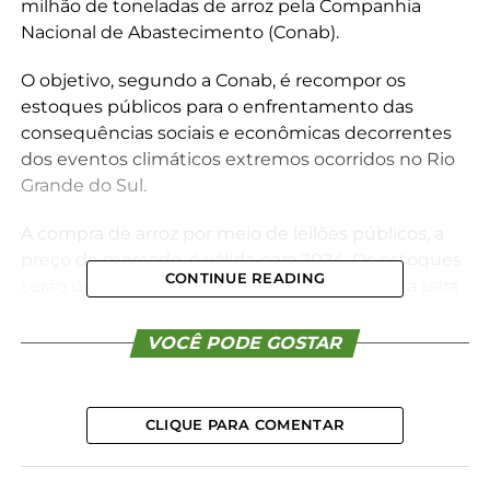
milhão de toneladas de arroz pela Companhia
Nacional de Abastecimento (Conab).
O objetivo, segundo a Conab, é recompor os
estoques públicos para o enfrentamento das
consequências sociais e econômicas decorrentes
dos eventos climáticos extremos ocorridos no Rio
Grande do Sul.
A compra de arroz por meio de leilões públicos, a
preço de mercado, é válida para 2024. Os estoques
CONTINUE READING
serão destinados, preferencialmente, à venda para
pequenos varejistas das regiões metropolitanas.
VOCÊ PODE GOSTAR
O Rio Grande do Sul, que sofre com enchentes
desde o final de abril, responde por 70% da
produção de arroz no país.
CLIQUE PARA COMENTAR
*Redação/Conab