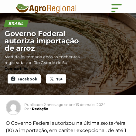
BRASIL
Governo Federal
autoriza importação
de arroz
Medida foi tomada após as enchentes
registradas no Rio Grande do Sul
Compartilhe isso:
Facebook
18+
Publicado
2 anos ago
sobre
13 de maio, 2024
Por
Redação
O Governo Federal autorizou na última sexta-feira
(10) a importação, em caráter excepcional, de até 1