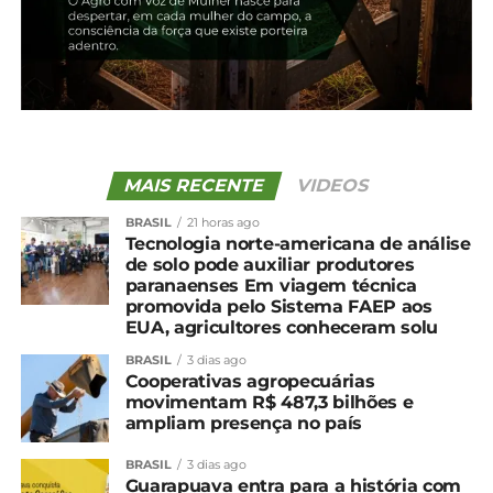
Confira a situação das lavouras no Paraná
MAIS RECENTE
VIDEOS
BRASIL
21 horas ago
Tecnologia norte-americana de análise
de solo pode auxiliar produtores
paranaenses Em viagem técnica
promovida pelo Sistema FAEP aos
EUA, agricultores conheceram solu
BRASIL
3 dias ago
Cooperativas agropecuárias
movimentam R$ 487,3 bilhões e
ampliam presença no país
BRASIL
3 dias ago
Guarapuava entra para a história com