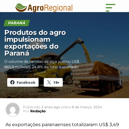
PARANÁ
Produtos do agro
impulsionam
exportações do
Paraná
O volume de vendas da soja somou US$
865,9 milhões, 24,8% do total exportado
Compartilhe isso:
Facebook
18+
Publicado
2 anos ago
sobre
8 de março, 2024
Por
Redação
As exportações paranaenses totalizaram US$ 3,49