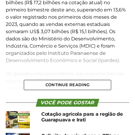
bilhões (R$ 17,2 bilhões na cotação atual) no
primeiro bimestre deste ano, superando em 13,6%
o valor registrado nos primeiros dois meses de
2023, quando as vendas externas estaduais
somaram US$ 3,07 bilhões (R$ 15,1 bilhões). Os
dados são do Ministério do Desenvolvimento,
Indústria, Comércio e Serviços (MDIC) e foram
organizados pelo Instituto Paranaense de
Desenvolvimento Econômico e Social (Ipardes).
Os grandes impulsionadores das exportações são
os produtos do agronegócio, com a soja
CONTINUE READING
respondendo por praticamente um quarto das
vendas externas no período. O volume de vendas
do grão somou US$ 865,9 milhões, 24,8% do total
VOCÊ PODE GOSTAR
exportado. Na sequência estão a carne de frango in
Cotação agrícola para a região de
natura, com US$ 524,1 milhões (15%); farelo de soja,
Guarapuava e Irati
com US$ 318,4 milhões (9,1%); e cereais, com US$
144,6 milhões (4,1%).