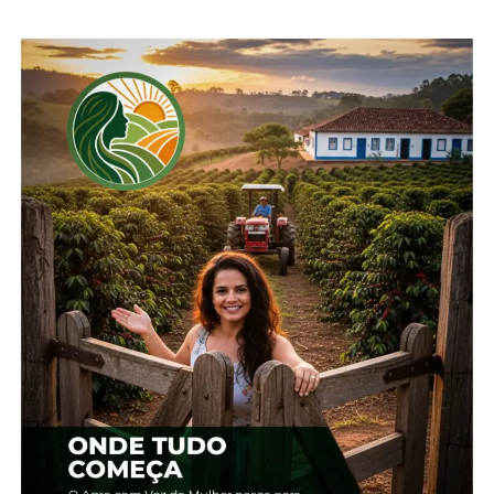
Soja em grão representou
Exportações de soja,
um quarto das
açúcar e frango batem
exportações do PR no 1°
recorde no Paraná em
trimestre
2024
11 de junho, 2024
12 de agosto, 2024
Em "Paraná"
Em "Paraná"
Exportações do agro
paranaense cresceram
40,8% em volume em
2023
19 de janeiro, 2024
Em "Paraná"
TÓPICOS RELACIONADOS:
AGRICULTURA
AGRO
LAVOURAS
MILHO
PARANÁ
PECUÁRIA
SOJA
UP NEXT
Primeira safra de batata rendeu 392,9 mil
toneladas no Paraná
NÃO PERCA