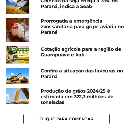
Colheita da soja chega a 33% no
Paraná, indica a Seab
BALANÇA COMERCIAL
Prorrogada a emergência
A balança comercial do Estado também fechou em
zoossanitária para gripe aviária no
alta no primeiro bimestre, com um superávit de
Paraná
US$ 641,7 milhões (R$ 3,7 bilhões). As importações
paranaenses somaram US$ 2,85 bilhões no período,
Cotação agrícola para a região de
com destaque para adubos e fertilizantes (US$
Guarapuava e Irati
254,9 milhões).
Confira a situação das lavouras no
*AEN-PR com edição
Paraná
Compartilhe isso:
Produção de grãos 2024/25 é
estimada em 322,3 milhões de
toneladas
Facebook
18+
CLIQUE PARA COMENTAR
Relacionado