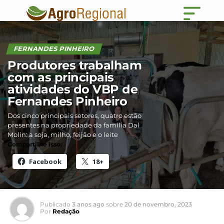
FERNANDES PINHEIRO
Produtores trabalham
com as principais
atividades do VBP de
Fernandes Pinheiro
Dos cinco principais setores, quatro estão
presentes na propriedade da família Dal
Molin: a soja, milho, feijão e o leite
Compartilhe isso:
Facebook
18+
Publicado
3 anos ago
sobre
20 de novembro, 2023
Por
Redação