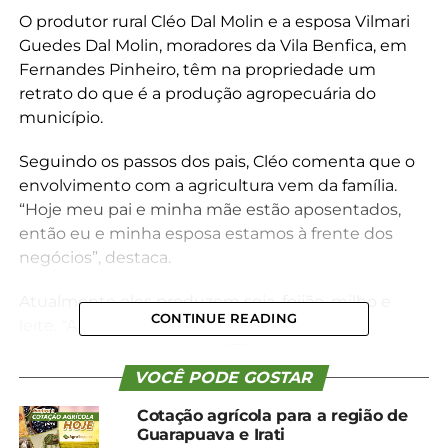
O produtor rural Cléo Dal Molin e a esposa Vilmari
Guedes Dal Molin, moradores da Vila Benfica, em
Fernandes Pinheiro, têm na propriedade um
retrato do que é a produção agropecuária do
município.
Seguindo os passos dos pais, Cléo comenta que o
envolvimento com a agricultura vem da família.
“Hoje meu pai e minha mãe estão aposentados,
então eu e minha esposa estamos à frente dos
negócios”, destaca.
Atualmente eles produzem soja, feijão, milho e
CONTINUE READING
leite. “A produção do milho é destinada para
silagem, gira em torno de 170 sacas por hectare,
mas cada ano é uma produção dependendo do
VOCÊ PODE GOSTAR
clima”, explica o produtor.
Cotação agrícola para a região de
Guarapuava e Irati
De acordo com ele, neste ano a área destinada para