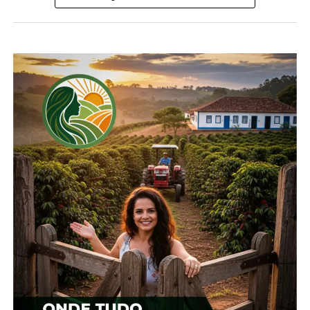
novembro que 85% da área plantada de milho está
em condição boa, 14% em situação mediana e
apenas 1% em condição ruim.
A expectativa é que sejam produzidas 3,9 milhões
de toneladas nesta em todo o estado.
FERNANDES PINHEIRO
As culturas cultivadas por Cléo e a produção leiteira
estão entre as principais atividades do agro de
Fernandes Pinheiro, se considerado o retorno
financeiro. “Fernandes Pinheiro é um município
em que a economia é atrelada a agricultura”, afirma
o produtor rural.
No ano passado a soja foi o principal destaque da
agricultura, correspondendo a 33,65% do VBP