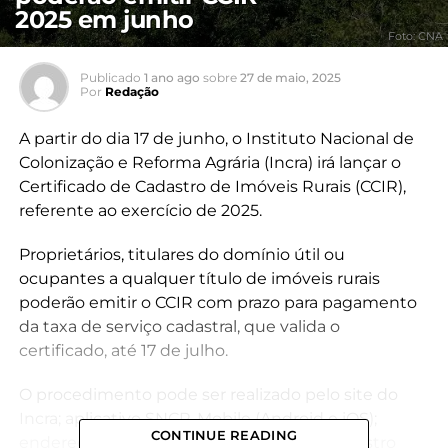
2025 em junho
Foto: CNA
Publicado
1 ano ago
sobre
27 de maio, 2025
Por
Redação
A partir do dia 17 de junho, o Instituto Nacional de
Colonização e Reforma Agrária (Incra) irá lançar o
Certificado de Cadastro de Imóveis Rurais (CCIR),
referente ao exercício de 2025.
Proprietários, titulares do domínio útil ou
ocupantes a qualquer título de imóveis rurais
poderão emitir o CCIR com prazo para pagamento
da taxa de serviço cadastral, que valida o
certificado, até 17 de julho.
O procedimento pode ser realizado pelo site do
Incra; aplicativo SNCR-Mobile (Android e iOS);
CONTINUE READING
endereço eletrônico da Declaração de Cadastro