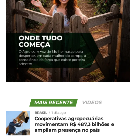
políticas públicas e financiamentos, como o crédito
agrícola.
O certificado tem validade de um ano, contado a
partir da data do pagamento da taxa, e o sistema
do Incra indica automaticamente quando deve ser
feita a nova emissão.
*CNA com edição
Compartilhe isso:
Facebook
18+
MAIS RECENTE
VIDEOS
BRASIL
1 dia ago
Cooperativas agropecuárias
Relacionado
movimentam R$ 487,3 bilhões e
ampliam presença no país
Prazo para pagamento do
Proprietário rural já pode
CCIR 25 termina nesta
emitir CCIR 2025