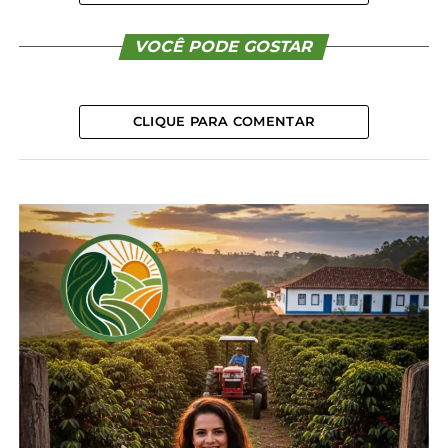
Rural (DCR); salas da Cidadania nas
Superintendências Regionais do Incra e Unidades
VOCÊ PODE GOSTAR
Avançadas e Municipais de Cadastramento (UMCs).
O pagamento da taxa pode ser feito via PIX ou
CLIQUE PARA COMENTAR
cartão de crédito. O boleto bancário somente é
aceito na rede do Banco do Brasil e, após a
confirmação do pagamento, fica disponível a
geração do certificado com o status de “Quitado”.
Sua apresentação é obrigatória em casos de
transferência, arrendamento, hipoteca,
desmembramento ou partilha do imóvel, além de
ser um dos requisitos exigidos para concessão de
crédito rural por instituições financeiras.
A CNA destaca que o CCIR é fundamental para
garantir a conformidade cadastral da propriedade
rural, além de assegurar ao produtor o acesso a