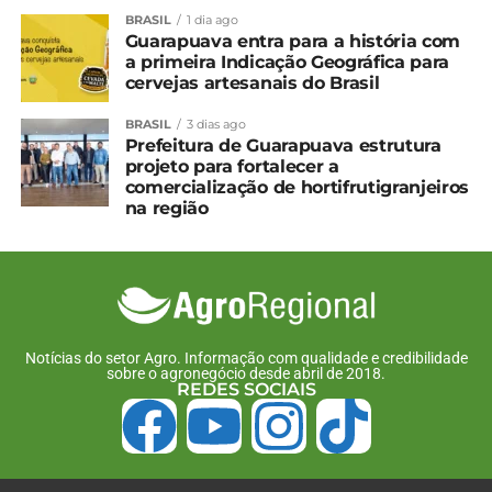
BRASIL
1 dia ago
semana
24 de junho, 2025
Guarapuava entra para a história com
15 de julho, 2025
Em "Brasil"
a primeira Indicação Geográfica para
Em "Brasil"
cervejas artesanais do Brasil
Proprietário rural já pode
emitir CCIR 2024
BRASIL
3 dias ago
Prefeitura de Guarapuava estrutura
18 de junho, 2024
projeto para fortalecer a
Em "Paraná"
comercialização de hortifrutigranjeiros
na região
TÓPICOS RELACIONADOS:
UP NEXT
Novos zoneamentos climáticos vão ampliar
a produção de batata voltada ao mercado e à
indústria
Notícias do setor Agro. Informação com qualidade e credibilidade
sobre o agronegócio desde abril de 2018.
NÃO PERCA
REDES SOCIAIS
Após altas, preço do leite dá sinais de recuo