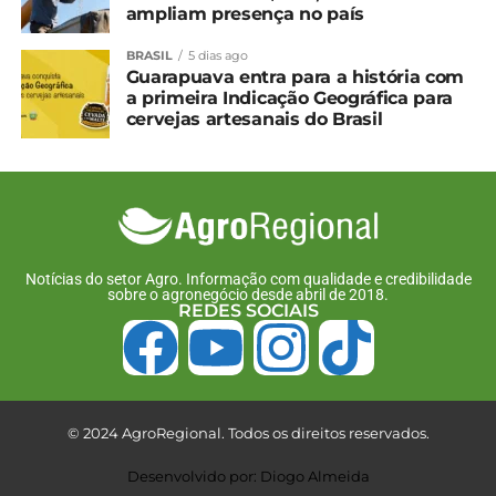
Compartilhe isso:
ampliam presença no país
BRASIL
5 dias ago
Facebook
18+
Guarapuava entra para a história com
a primeira Indicação Geográfica para
cervejas artesanais do Brasil
Relacionado
Ritmo de valorização do
De forma atípica, preço
leite perde força em
do leite cai em abril
março
2 de junho, 2025
1 de maio, 2025
Em "Brasil"
Notícias do setor Agro. Informação com qualidade e credibilidade
Em "Brasil"
sobre o agronegócio desde abril de 2018.
REDES SOCIAIS
Leite: Movimento altista
no campo deve perder
força em março
24 de abril, 2025
Em "Brasil"
© 2024 AgroRegional. Todos os direitos reservados.
Desenvolvido por: Diogo Almeida
TÓPICOS RELACIONADOS: