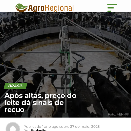
BRASIL
Após altas, preço do
leite dá sinais de
recuo
Foto: AEN-PR
Publicado
1 ano ago
sobre
27 de maio, 2025
Por
Redação