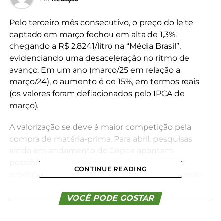
Pelo terceiro mês consecutivo, o preço do leite
captado em março fechou em alta de 1,3%,
chegando a R$ 2,8241/litro na “Média Brasil”,
evidenciando uma desaceleração no ritmo de
avanço. Em um ano (março/25 em relação a
março/24), o aumento é de 15%, em termos reais
(os valores foram deflacionados pelo IPCA de
março).
A valorização se deve à maior competição pela
compra de matéria-prima. Para abril, pesquisas
ainda em andamento do Cepea apontam
possibilidade de queda nos valores pagos ao
CONTINUE READING
produtor, considerando-se a “Média Brasil”, tendo
em vista que a demanda na ponta final da cadeia
está enfraquecida.
VOCÊ PODE GOSTAR
Segundo colaboradores consultados pelo Cepea, o