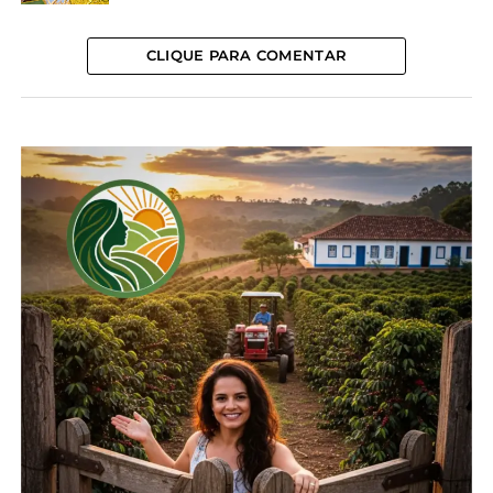
apoio do marido e dos pais, sendo o pai, mesmo
após seu falecimento, uma fonte constante de
CLIQUE PARA COMENTAR
inspiração.
“Hoje, não consigo imaginar minha vida sem meu
trabalho na fazenda. Sem todos os desafios diários
que enfrento. Na busca por níveis altos de
qualidade e excelência dentro da propriedade. O
mundo de hoje exige muito dos profissionais. Por
isso, precisamos sempre seguir pela estrada do
aperfeiçoamento, buscando práticas sustentáveis,
trocando experiências, seguindo sempre o
caminho da honestidade, transparência e ética,
cuidando com todo amor e competência da terra
que nos é emprestada pelas gerações futuras”,
comentou.
SUCESSÃO