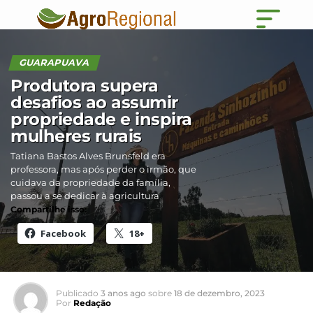
GUARAPUAVA
Produtora supera
desafios ao assumir
propriedade e inspira
mulheres rurais
Tatiana Bastos Alves Brunsfeld era
professora, mas após perder o irmão, que
cuidava da propriedade da família,
passou a se dedicar à agricultura
Compartilhe isso:
Facebook
18+
Publicado
3 anos ago
sobre
18 de dezembro, 2023
Por
Redação