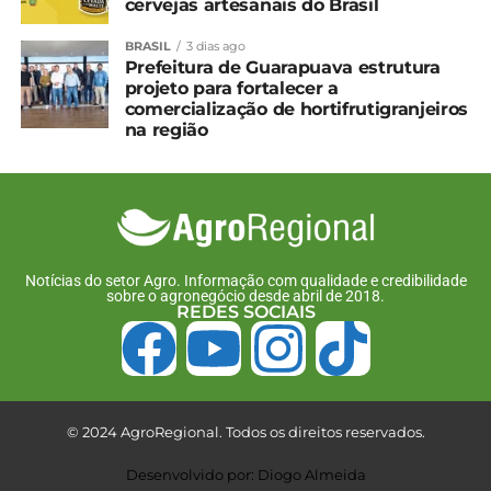
cervejas artesanais do Brasil
familiar”. Não. Mas, aos poucos, foi nos ensinando a
pescar, e não nos dando peixe”, explicou,
BRASIL
3 dias ago
afirmando que espera saber fazer da mesma forma
Prefeitura de Guarapuava estrutura
projeto para fortalecer a
com o filho.
comercialização de hortifrutigranjeiros
na região
*Redação/Daiara Souza
Foto: Reprodução/Coamo
Compartilhe isso:
Notícias do setor Agro. Informação com qualidade e credibilidade
sobre o agronegócio desde abril de 2018.
REDES SOCIAIS
Facebook
18+
Relacionado
© 2024 AgroRegional. Todos os direitos reservados.
Da cidade para o campo,
RETROSPECTIVA – O que
produtora se torna
foi destaque no
Desenvolvido por: Diogo Almeida
liderança no agro
AgroRegional Guarapuava