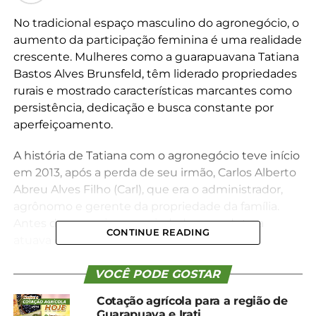
No tradicional espaço masculino do agronegócio, o
aumento da participação feminina é uma realidade
crescente. Mulheres como a guarapuavana Tatiana
Bastos Alves Brunsfeld, têm liderado propriedades
rurais e mostrado características marcantes como
persistência, dedicação e busca constante por
aperfeiçoamento.
A história de Tatiana com o agronegócio teve início
em 2013, após a perda de seu irmão, Carlos Alberto
Abreu Alves Filho (Carl), que era o administrador,
agrônomo e gerente da propriedade da família.
Antes de assumir a propriedade, a produtora
CONTINUE READING
atuava em sala de aula.
No entanto, sob influência dos pais, ela sempre
VOCÊ PODE GOSTAR
nutriu um amor pelo campo. “Passei por muitas
Cotação agrícola para a região de
dificuldades e desafios, pois na época trabalhava
Guarapuava e Irati