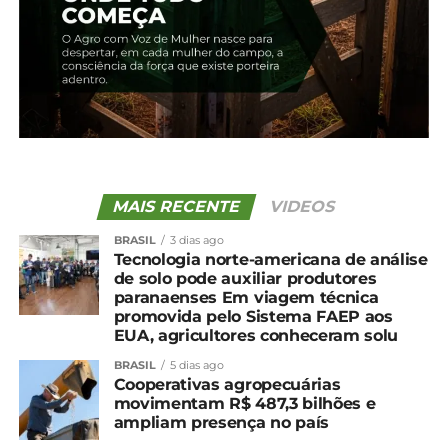
A propriedade de Vilson está sendo acompanhada
pelo programa Paraná Mais Orgânico, uma iniciativa
da Unicentro e Instituto de Desenvolvimento Rural
(IDR-PARANÁ), com o apoio da Coafra.
Explorar mais o setor da fruticultura também está
em pauta na propriedade da família Knaut. “Vamos
replantar ano a ano mais frutíferas, já que há falta
MAIS RECENTE
VIDEOS
de produtos de qualidade no mercado”.
BRASIL
3 dias ago
Tecnologia norte-americana de análise
*Redação/Daiara Souza
de solo pode auxiliar produtores
paranaenses Em viagem técnica
promovida pelo Sistema FAEP aos
Compartilhe isso:
EUA, agricultores conheceram solu
BRASIL
5 dias ago
Cooperativas agropecuárias
Facebook
18+
movimentam R$ 487,3 bilhões e
ampliam presença no país