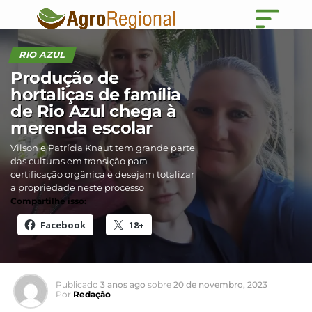
RIO AZUL
Produção de
hortaliças de família
de Rio Azul chega à
merenda escolar
Vilson e Patrícia Knaut tem grande parte
das culturas em transição para
certificação orgânica e desejam totalizar
a propriedade neste processo
Compartilhe isso:
Facebook
18+
Publicado
3 anos ago
sobre
20 de novembro, 2023
Por
Redação