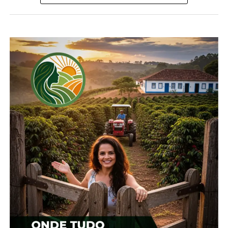
presidente. Organizados em associações ou
cooperativas, os agricultores têm acesso facilitado a
mercados.
“Atualmente estamos comercializando pimentão,
tomate cereja e saladete, batata inglesa, alfaces,
brócolis repolho, agrião milho em espiga e
temperos “, explicou. Além de vender junto à
cooperativa, o casal de agricultores fornece a
produção a frutarias, mercados e hotéis.
Quase todo o cultivo é trabalhado de forma
orgânica, ou seja, sem uso de produtos químicos
no processo. Vilson se orgulha em dizer que
atualmente seu trabalho se dá quase que
totalmente com produtos biológicos. “Nos planos
para o futuro temos como objetivo a certificação
total da propriedade e todas as culturas orgânicas”,
destacou.