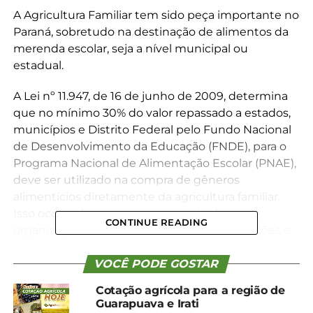
A Agricultura Familiar tem sido peça importante no
Paraná, sobretudo na destinação de alimentos da
merenda escolar, seja a nível municipal ou
estadual.
A Lei nº 11.947, de 16 de junho de 2009, determina
que no mínimo 30% do valor repassado a estados,
municípios e Distrito Federal pelo Fundo Nacional
de Desenvolvimento da Educação (FNDE), para o
Programa Nacional de Alimentação Escolar (PNAE),
deve ser utilizado na compra de gêneros
alimentícios diretamente da agricultura familiar.
Isso ocorre diretamente ou através de
CONTINUE READING
organizações dos produtores, como associações e
cooperativas.
VOCÊ PODE GOSTAR
Em Rio Azul, o agricultor Vilson Luis Knaut (43
Cotação agrícola para a região de
anos), da comunidade de Pinhalzinho, é um dos
Guarapuava e Irati
beneficiados com a venda de produtos para a