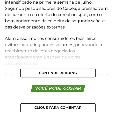
intensificado na primeira semana de julho.
Segundo pesquisadores do Cepea, a pressão vem
do aumento da oferta do cereal no spot, com o
bom andamento da colheita de segunda safra, e
das desvalorizações externas.
Além disso, muitos consumidores brasileiros
evitam adquirir grandes volumes, priorizando o
recebimento de lotes negociados
antecipadamente à espera de novas
desvalorizações.
CONTINUE READING
Do lado dos vendedores, embora se mostrem mais
flexíveis, uma parcela ainda aposta em
recuperações nos preços, fundamentados,
VOCÊ PODE GOSTAR
conforme pesquisadores do Cepea, na menor
produção nesta temporada e no clima desfavorável
durante o desenvolvimento da atual safra – como
CLIQUE PARA COMENTAR
as enchentes no Rio Grande do Sul e a seca no