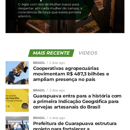
Em "Brasil"
TÓPICOS RELACIONADOS:
UP NEXT
Baixas temperaturas pressionam cotações
do alface em SP
NÃO PERCA
MAIS RECENTE
VIDEOS
Mandioca: Clima seco preocupa e preços
seguem em alta
BRASIL
2 dias ago
Cooperativas agropecuárias
movimentam R$ 487,3 bilhões e
ampliam presença no país
BRASIL
2 dias ago
Guarapuava entra para a história com
a primeira Indicação Geográfica para
cervejas artesanais do Brasil
BRASIL
4 dias ago
Prefeitura de Guarapuava estrutura
projeto para fortalecer a