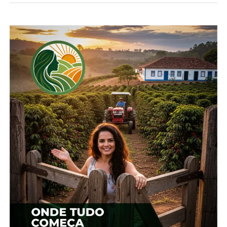
Sudeste e em partes do Centro-Oeste.
*Cepea
Compartilhe isso:
Facebook
18+
Relacionado
Preços do milho seguem
Milho: Atraso na colheita
em queda no BR
limita queda de preços
9 de junho, 2025
30 de junho, 2025
Em "Brasil"
Em "Brasil"
Preços do milho podem
fechar quarto mês
seguido de queda
23 de julho, 2024