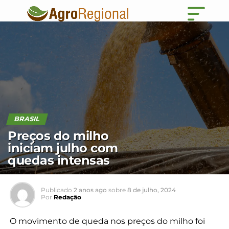
BRASIL
Preços do milho
iniciam julho com
quedas intensas
Publicado
2 anos ago
sobre
8 de julho, 2024
Por
Redação
O movimento de queda nos preços do milho foi