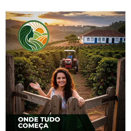
TÓPICOS RELACIONADOS:
BOI
BRASIL
PECUÁRIA
UP NEXT
LEITE: Preço pago ao produtor avança 4,5%
em janeiro
NÃO PERCA
Brasil bateu recorde na importação de
fertilizantes em janeiro