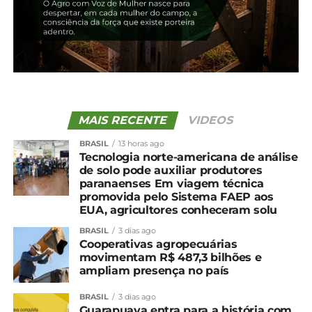
MAIS RECENTE
VIDEOS
BRASIL
13 horas ago
Tecnologia norte-americana de análise
de solo pode auxiliar produtores
paranaenses Em viagem técnica
promovida pelo Sistema FAEP aos
EUA, agricultores conheceram solu
BRASIL
3 dias ago
Cooperativas agropecuárias
movimentam R$ 487,3 bilhões e
ampliam presença no país
BRASIL
3 dias ago
Guarapuava entra para a história com