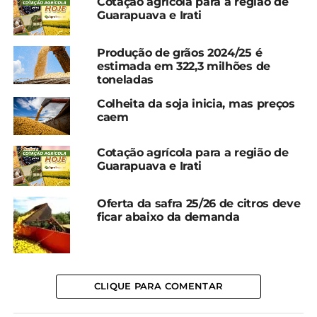
Cotação agrícola para a região de
Compartilhe isso:
Guarapuava e Irati
Facebook
18+
Produção de grãos 2024/25 é
estimada em 322,3 milhões de
toneladas
Colheita da soja inicia, mas preços
Relacionado
caem
Boi: Baixa procura e
Boi: Oferta de
escalas alongadas
confinamento alonga
Cotação agrícola para a região de
mantêm preço em queda
escalas e pressiona
Guarapuava e Irati
16 de fevereiro, 2024
valores da arroba
Em "Brasil"
2 de outubro, 2025
Em "Brasil"
Oferta da safra 25/26 de citros deve
ficar abaixo da demanda
Boi: Clima eleva oferta e
reforça desvalorização da
arroba
6 de junho, 2024
Em "Brasil"
CLIQUE PARA COMENTAR