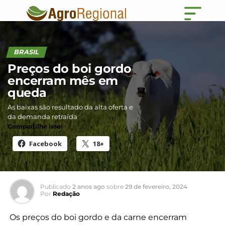
BRASIL
Preços do boi gordo
encerram mês em
queda
As baixas são resultado da alta oferta e
da demanda retraída
Compartilhe isso:
Facebook
18+
Publicado
2 anos ago
sobre
29 de fevereiro, 2024
Por
Redação
Os preços do boi gordo e da carne encerram