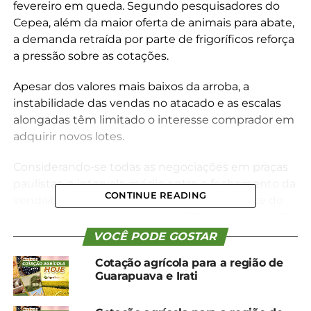
fevereiro em queda. Segundo pesquisadores do
Cepea, além da maior oferta de animais para abate,
a demanda retraída por parte de frigoríficos reforça
a pressão sobre as cotações.
Apesar dos valores mais baixos da arroba, a
instabilidade das vendas no atacado e as escalas
alongadas têm limitado o interesse comprador em
adquirir novos lotes.
Considerando-se todas as negociações em praças
paulistas, o intervalo médio entre o fechamento da
CONTINUE READING
venda/compra e o abate reduziu ligeiramente de
janeiro para fevereiro (até o dia 27), passando de 15
para 13 dias, o que ainda significa escala alongada,
VOCÊ PODE GOSTAR
conforme pesquisadores do Cepea.
Cotação agrícola para a região de
Guarapuava e Irati
*Cepea