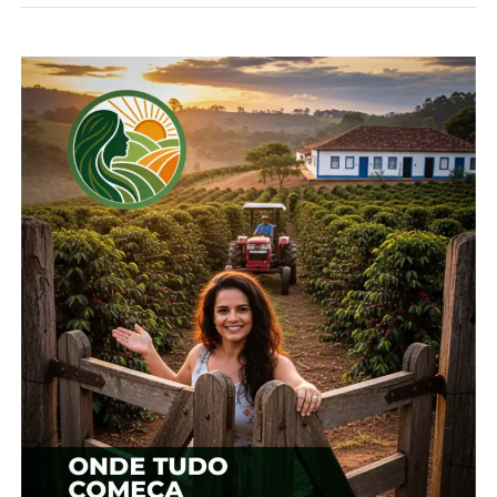
anterior
Em "Paraná"
6 de novembro, 2024
Em "Paraná"
Colheita de cevada é
interrompida devido as
chuvas no Paraná
13 de novembro, 2024
Em "Paraná"
TÓPICOS RELACIONADOS:
AGRICULTURA
AGRO
AGRONEGÓCIO
MILHO
PARANÁ
SOJA
UP NEXT
Boletim da Seab aponta qualidade no trigo e
avanço nas colheitas de verão
NÃO PERCA
Encontro Estadual vai reunir mais 2 mil
cooperativistas