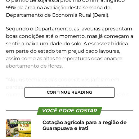
O plantio de soja está próximo do fim, atingindo
99% da área na avaliação desta semana do
Departamento de Economia Rural (Deral).
Segundo o Departamento, as lavouras apresentam
boas condições até o momento, mas já começam a
sentir a baixa umidade do solo.
A escassez hídrica
em parte do estado tem prejudicado lavouras,
assim como as altas temperaturas ocasionaram
abortamento de flores.
“Alguns técnicos das cooperativas já falam em
perdas no Noroeste. Estão sendo realizados
CONTINUE READING
manejos como o controle de plantas daninhas e o
combate a pragas, incluindo lagartas e percevejos”,
informa o boletim desta semana.
VOCÊ PODE GOSTAR
Cotação agrícola para a região de
MILHO
Guarapuava e Irati
Com plantio finalizado, parte das áreas do milho já