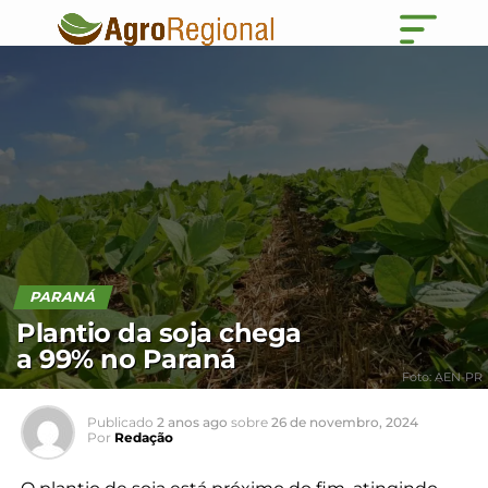
PARANÁ
Plantio da soja chega
a 99% no Paraná
Foto: AEN-PR
Publicado
2 anos ago
sobre
26 de novembro, 2024
Por
Redação