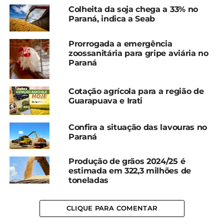
entrou na fase reprodutiva, com condições de
Colheita da soja chega a 33% no
Paraná, indica a Seab
lavouras também muito boas. “Se considerarmos o
potencial produtivo de cada cultura, as
Prorrogada a emergência
expectativas para o milho são até melhores do que
zoossanitária para gripe aviária no
para a soja”, destaca o boletim. Ainda assim, em
Paraná
algumas áreas as folhas das plantas se encontram
enroladas indicando déficit hídrico.
Cotação agrícola para a região de
Guarapuava e Irati
Compartilhe isso:
Confira a situação das lavouras no
Paraná
Facebook
18+
Produção de grãos 2024/25 é
estimada em 322,3 milhões de
toneladas
Relacionado
Plantio de soja da safra
Colheita da soja atinge
2024/25 está adiantado
19% no Paraná
CLIQUE PARA COMENTAR
em relação ao ano
30 de janeiro, 2024