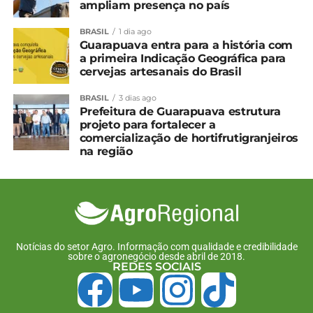
ampliam presença no país
*Ocepar
BRASIL
1 dia ago
Guarapuava entra para a história com
Compartilhe isso:
a primeira Indicação Geográfica para
cervejas artesanais do Brasil
Facebook
18+
BRASIL
3 dias ago
Prefeitura de Guarapuava estrutura
projeto para fortalecer a
comercialização de hortifrutigranjeiros
na região
Relacionado
Cresol firma parceria com
Agroleite 2026 abre as
Unicafes-PR no X
portas em Castro e
Encontro Estadual de
reforça protagonismo do
Mulheres e VI de Jovens
Paraná na pecuária leiteira
7 de dezembro, 2023
3 de agosto, 2026
Em "Negócios"
Em "Brasil"
Notícias do setor Agro. Informação com qualidade e credibilidade
sobre o agronegócio desde abril de 2018.
REDES SOCIAIS
Cooperativas do Paraná
fecham o ano com 3,6
milhões de associados
29 de dezembro, 2023