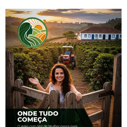
Da esq. para dir., Otamir Martins (Adapar), Ágide Eduardo
Meneguette (Sistema FAEP), Rodolpho Botelho (CT
Bovinocultura de Corte) e Natalino de Souza (Seab)
Revitalização
Outro ponto da reunião envolveu a requalificação
da pecuária de corte paranaense por meio do
programa Pecuária Moderna, que passa por uma
reformulação para atualizar suas ações. Lançado
em 2015, esse programa fomenta a produção de
carne de qualidade no Estado, busca de mercados
diferenciados e produção sustentável.