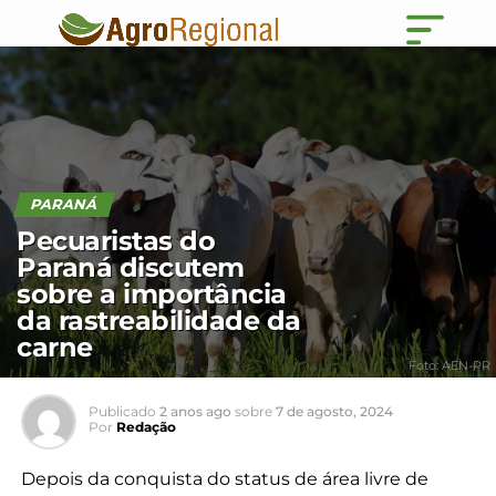
PARANÁ
Pecuaristas do
Paraná discutem
sobre a importância
da rastreabilidade da
carne
Foto: AEN-PR
Publicado
2 anos ago
sobre
7 de agosto, 2024
Por
Redação
Depois da conquista do status de área livre de