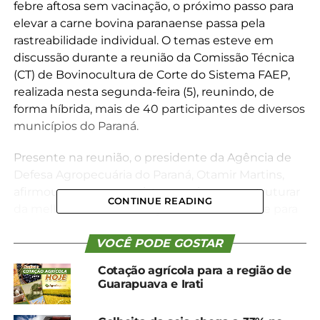
febre aftosa sem vacinação, o próximo passo para
elevar a carne bovina paranaense passa pela
rastreabilidade individual. O temas esteve em
discussão durante a reunião da Comissão Técnica
(CT) de Bovinocultura de Corte do Sistema FAEP,
realizada nesta segunda-feira (5), reunindo, de
forma híbrida, mais de 40 participantes de diversos
municípios do Paraná.
Presente na reunião, o presidente da Agência de
Defesa Agropecuária do Paraná, Otamir Martins,
afirmou que os pecuaristas precisam se estruturar
CONTINUE READING
da melhor forma em relação a rastreabilidade para
não perder oportunidades. Isso porque, a partir de
2025, a Europa irá restringir a entrada de uma série
VOCÊ PODE GOSTAR
de produtos que não tiverem rastreabilidade. O
Cotação agrícola para a região de
prazo nacional para que os produtores se adequem
Guarapuava e Irati
à rastreabilidade é de oito anos (dois ciclos
pecuário), sendo interessante que os Estados