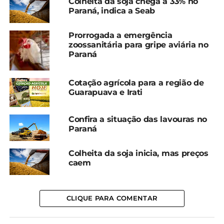
Colheita da soja chega a 33% no
antecipem o prazo.
Paraná, indica a Seab
“Precisamos discutir mais esse tema, entender
Prorrogada a emergência
melhor e nos preparar, mas sempre escutado o
zoossanitária para gripe aviária no
produtor para tomar as decisões”, pontuou o
Paraná
presidente da CT de Bovinocultura de Corte do
Sistema FAEP, Rodolpho Botelho, que também
Cotação agrícola para a região de
preside o Sindicato Rural de Guarapuava.
Guarapuava e Irati
Segundo o secretário estadual da Agricultura e
Confira a situação das lavouras no
Abastecimento (Seab), Natalino Avance de Souza,
Paraná
também presente na reunião, “a questão da
rastreabilidade deve fazer parte do protocolo do
Colheita da soja inicia, mas preços
programa Pecuária Moderna”.
caem
CLIQUE PARA COMENTAR