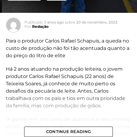
Publicado
3 anos ago
sobre
20 de novembro, 2023
Por
Redação
Para o produtor Carlos Rafael Schapuis, a queda no
custo de produção não foi tão acentuada quanto a
do preço do litro de elite
Há 2 anos atuando na produção leiteira, o jovem
produtor Carlos Rafael Schapuis (22 anos) de
Teixeira Soares, já conhece de muito perto os
desafios da pecuária de leite. Antes, Carlos
trabalhava com os pais e tios em outra prioridade
da família, mas com produção de grãos.
“A gente tem em torno de duzentos e dez animais,
sendo uma média de 80 em lactação. A estimativa
CONTINUE READING
nossa é chegar a 100 até o final do ano”, comentou