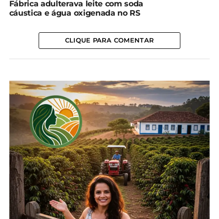
Fábrica adulterava leite com soda
cáustica e água oxigenada no RS
CLIQUE PARA COMENTAR
Foto: Arquivo Pessoal
A visão de Carlos é compartilhada por boa parte
dos pecuaristas. O boletim semanal da conjuntura
da agropecuária paranaense do dia 6 de julho traz
como destaque a preocupação dos produtores
tanto com o preço do leite, quanto do aumento
das importações de lácteos.