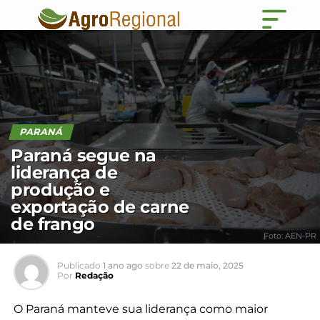
PARANÁ
Paraná segue na
liderança de
produção e
exportação de carne
de frango
Foto: AEN-PR
Publicado
1 ano ago
sobre
22 de maio, 2025
Por
Redação
O Paraná manteve sua liderança como maior