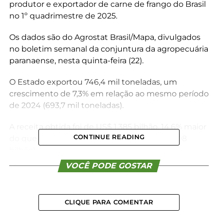
produtor e exportador de carne de frango do Brasil
no 1º quadrimestre de 2025.
Os dados são do Agrostat Brasil/Mapa, divulgados
no boletim semanal da conjuntura da agropecuária
paranaense, nesta quinta-feira (22).
O Estado exportou 746,4 mil toneladas, um
crescimento de 7,3% em relação ao mesmo período
de 2024 (693,7 mil toneladas).
A receita obtida foi de US$ 1,385 bilhão, 14,6% maior
CONTINUE READING
do que a registrada no ano anterior (US$ 1,208
bilhão).
VOCÊ PODE GOSTAR
Esse aumento veio tanto do maior volume
exportado quanto da valorização do preço médio
da tonelada, que passou de US$ 1.741,45 em 2024
CLIQUE PARA COMENTAR
para US$ 1.855,35 em 2025, uma alta de 6,5%.