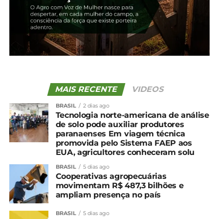
positivo no Paraná
29 de outubro, 2025
Em "Paraná"
TÓPICOS RELACIONADOS:
UP NEXT
Decreto declara situação de emergência em
MAIS RECENTE
VIDEOS
função da estiagem em todo o Paraná
BRASIL
2 dias ago
NÃO PERCA
Tecnologia norte-americana de análise
Cotação agrícola para a região de
de solo pode auxiliar produtores
Guarapuava e Irati
paranaenses Em viagem técnica
promovida pelo Sistema FAEP aos
EUA, agricultores conheceram solu
BRASIL
5 dias ago
Cooperativas agropecuárias
movimentam R$ 487,3 bilhões e
ampliam presença no país
BRASIL
5 dias ago