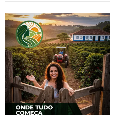
*Deral com edição
Compartilhe isso:
Facebook
18+
Relacionado
Paraná manteve liderança
Confira a situação da soja,
em exportação de
suínos, bovinos, frango e
proteínas animais
mel no Paraná
10 de janeiro, 2025
20 de setembro, 2024
Em "Paraná"
Em "Paraná"
Retomada das
exportações de frango
para a Malásia terá reflexo