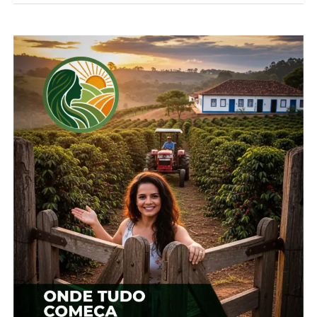
Relacionado
Ovos: Médias mensais são
Vendas aquecidas elevam
recordes da série do
preços dos ovos
Cepea
19 de fevereiro, 2024
28 de fevereiro, 2025
Em "Brasil"
Em "Brasil"
Excesso de oferta e
demanda fraca derrubam
preços dos ovos em
janeiro
9 de janeiro, 2026
Em "Brasil"
TÓPICOS RELACIONADOS:
UP NEXT
Área cresce, mas produção de milho encolhe
na safra 2025/26