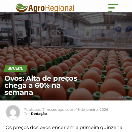
BRASIL
Ovos: Alta de preços
chega a 60% na
semana
Foto: AEN-PR
Publicado
7 meses ago
sobre
16 de janeiro, 2026
Por
Redação
Os preços dos ovos encerram a primeira quinzena