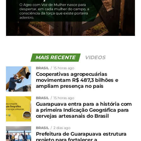
NÃO PERCA
Safra de grãos deve somar 339,8 milhões de
toneladas em 2026, indica IBGE
MAIS RECENTE
VIDEOS
BRASIL
15 horas ago
Cooperativas agropecuárias
movimentam R$ 487,3 bilhões e
ampliam presença no país
BRASIL
15 horas ago
Guarapuava entra para a história com
a primeira Indicação Geográfica para
cervejas artesanais do Brasil
BRASIL
2 dias ago
Prefeitura de Guarapuava estrutura
projeto para fortalecer a