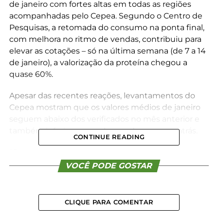
de janeiro com fortes altas em todas as regiões
acompanhadas pelo Cepea. Segundo o Centro de
Pesquisas, a retomada do consumo na ponta final,
com melhora no ritmo de vendas, contribuiu para
elevar as cotações – só na última semana (de 7 a 14
de janeiro), a valorização da proteína chegou a
quase 60%.
Apesar das recentes reações, levantamentos do
Cepea mostram que os valores médios de janeiro
seguem abaixo dos verificados no mês anterior e
também inferiores aos observados um ano atrás.
CONTINUE READING
*Cepea
VOCÊ PODE GOSTAR
Compartilhe isso:
CLIQUE PARA COMENTAR
Facebook
18+