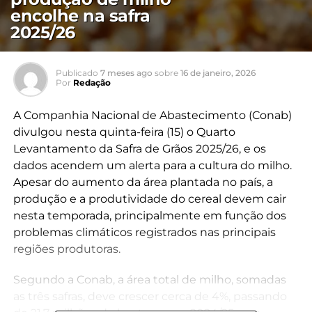
encolhe na safra
2025/26
Publicado
7 meses ago
sobre
16 de janeiro, 2026
Por
Redação
A Companhia Nacional de Abastecimento (Conab)
divulgou nesta quinta-feira (15) o Quarto
Levantamento da Safra de Grãos 2025/26, e os
dados acendem um alerta para a cultura do milho.
Apesar do aumento da área plantada no país, a
produção e a produtividade do cereal devem cair
nesta temporada, principalmente em função dos
problemas climáticos registrados nas principais
regiões produtoras.
Segundo a Conab, a área total de milho, somadas
as três safras, deve crescer cerca de 4%, passando