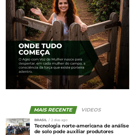
A produtividade média também deve ser
impactada de forma significativa. A projeção da
Conab é de 6.114 kg por hectare, contra 6.457 kg/ha
no ciclo anterior, o que representa uma queda de
343 kg/ha, ou 5,3%.
De acordo com a estatal, o comportamento do
clima seguirá sendo decisivo para o desempenho
final da cultura ao longo da safra, especialmente
para as lavouras da segunda safra, que concentram
a maior parte da produção nacional.
De forma geral, a Conab estima que a produção
total de grãos do país chegue a 353,1 milhões de
toneladas na safra 2025/26, com crescimento de
MAIS RECENTE
VIDEOS
0,3% em relação ao ciclo anterior.
BRASIL
2 dias ago
Tecnologia norte-americana de análise
Compartilhe isso:
de solo pode auxiliar produtores