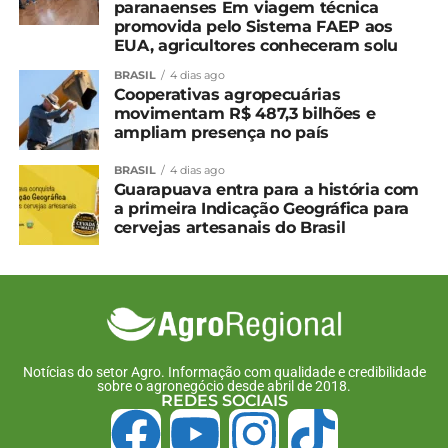
paranaenses Em viagem técnica
promovida pelo Sistema FAEP aos
Facebook
18+
EUA, agricultores conheceram solu
BRASIL
4 dias ago
Cooperativas agropecuárias
movimentam R$ 487,3 bilhões e
Relacionado
ampliam presença no país
Estimativa da Conab
Produção de grãos pode
BRASIL
4 dias ago
aponta colheita de 354,7
chegar a 353,4 milhões de
Guarapuava entra para a história com
milhões de toneladas de
toneladas
a primeira Indicação Geográfica para
grãos na safra 2025/26
12 de fevereiro, 2026
cervejas artesanais do Brasil
15 de outubro, 2025
Em "Brasil"
Em "Brasil"
Produção de grãos na
safra 2025/26 está
estimada em 354,4
milhões de toneladas
12 de dezembro, 2025
Notícias do setor Agro. Informação com qualidade e credibilidade
sobre o agronegócio desde abril de 2018.
Em "Brasil"
REDES SOCIAIS