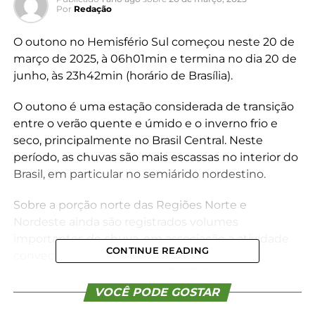
Por
Redação
O outono no Hemisfério Sul começou neste 20 de
março de 2025, à 06h01min e termina no dia 20 de
junho, às 23h42min (horário de Brasília).
O outono é uma estação considerada de transição
entre o verão quente e úmido e o inverno frio e
seco, principalmente no Brasil Central. Neste
período, as chuvas são mais escassas no interior do
Brasil, em particular no semiárido nordestino.
Sobre a porção norte das Regiões Norte e
Nordeste ainda são registrados volumes
importantes de chuva, em associação a atividade
CONTINUE READING
convectiva tropical e atuação da Zona de
Convergência Intertropical (ZCIT). Esta estação
também é caracterizada por incursões de massas
VOCÊ PODE GOSTAR
de ar frio oriundas do sul do continente que