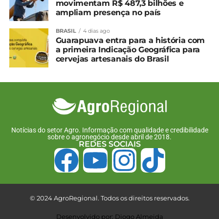
movimentam R$ 487,3 bilhões e
NÃO PERCA
ampliam presença no país
Café: Exportações são recordes na safra
24/25
BRASIL
4 dias ago
Guarapuava entra para a história com
a primeira Indicação Geográfica para
cervejas artesanais do Brasil
Notícias do setor Agro. Informação com qualidade e credibilidade
sobre o agronegócio desde abril de 2018.
REDES SOCIAIS
© 2024 AgroRegional. Todos os direitos reservados.
Desenvolvido por: Diogo Almeida