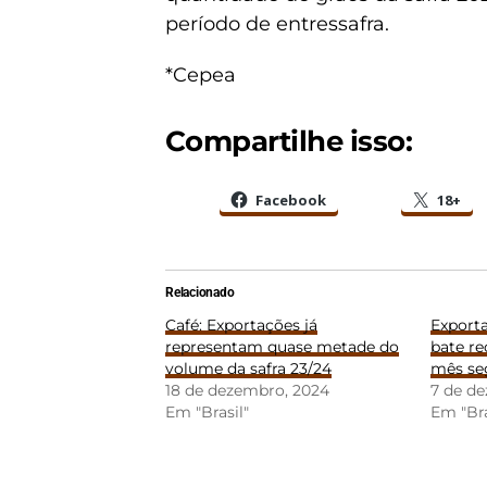
período de entressafra.
*Cepea
Compartilhe isso:
Facebook
18+
Relacionado
Café: Exportações já
Exporta
representam quase metade do
bate r
volume da safra 23/24
mês se
18 de dezembro, 2024
7 de d
Em "Brasil"
Em "Bra