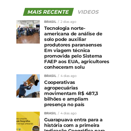
MAIS RECENTE
VIDEOS
BRASIL
2 dias ago
Tecnologia norte-
americana de análise de
solo pode auxiliar
produtores paranaenses
Em viagem técnica
promovida pelo Sistema
FAEP aos EUA, agricultores
conheceram solu
BRASIL
4 dias ago
Cooperativas
agropecuárias
movimentam R$ 487,3
bilhões e ampliam
presença no país
BRASIL
4 dias ago
Guarapuava entra para a
história com a primeira
Indicação Geográfica para