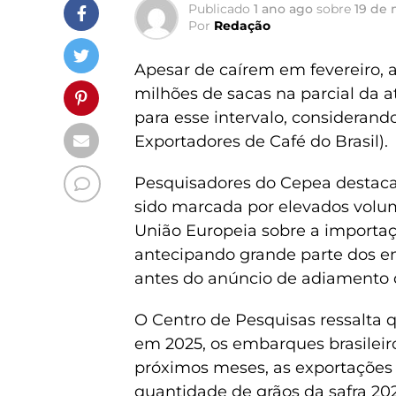
Publicado
1 ano ago
sobre
19 de 
Por
Redação
Apesar de caírem em fevereiro, 
milhões de sacas na parcial da at
para esse intervalo, considerand
Exportadores de Café do Brasil).
Pesquisadores do Cepea destaca
sido marcada por elevados volu
União Europeia sobre a importa
antecipando grande parte dos e
antes do anúncio de adiamento 
O Centro de Pesquisas ressalta qu
em 2025, os embarques brasileiro
próximos meses, as exportações 
quantidade de grãos da safra 20