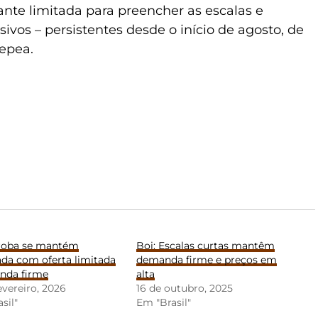
ante limitada para preencher as escalas e
ivos – persistentes desde o início de agosto, de
epea.
rroba se mantém
Boi: Escalas curtas mantêm
ada com oferta limitada
demanda firme e preços em
nda firme
alta
evereiro, 2026
16 de outubro, 2025
sil"
Em "Brasil"