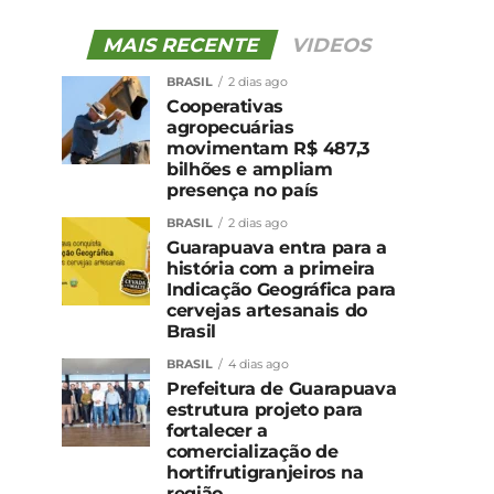
MAIS RECENTE
VIDEOS
BRASIL
2 dias ago
Cooperativas
agropecuárias
movimentam R$ 487,3
bilhões e ampliam
presença no país
BRASIL
2 dias ago
Guarapuava entra para a
história com a primeira
Indicação Geográfica para
cervejas artesanais do
Brasil
BRASIL
4 dias ago
Prefeitura de Guarapuava
estrutura projeto para
fortalecer a
comercialização de
hortifrutigranjeiros na
região