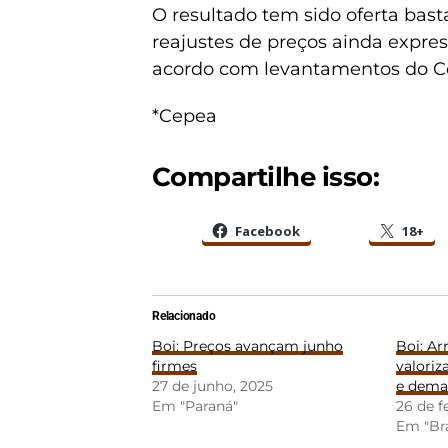
O resultado tem sido oferta bast
reajustes de preços ainda express
acordo com levantamentos do C
*Cepea
Compartilhe isso:
Facebook
18+
Relacionado
Boi: Preços avançam junho
Boi: A
firmes
valoriz
27 de junho, 2025
e dema
Em "Paraná"
26 de f
Em "Bra