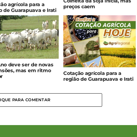
Colheita da soja inicia, mas
ão agrícola para a
preços caem
o de Guarapuava e Irati
Ano deve ser de novas
nsões, mas em ritmo
Cotação agrícola para a
r
região de Guarapuava e Irati
LIQUE PARA COMENTAR