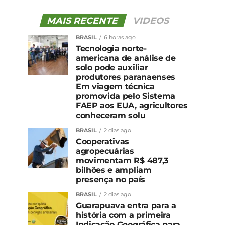
MAIS RECENTE
VIDEOS
BRASIL
6 horas ago
Tecnologia norte-
americana de análise de
solo pode auxiliar
produtores paranaenses
Em viagem técnica
promovida pelo Sistema
FAEP aos EUA, agricultores
conheceram solu
BRASIL
2 dias ago
Cooperativas
agropecuárias
movimentam R$ 487,3
bilhões e ampliam
presença no país
BRASIL
2 dias ago
Guarapuava entra para a
história com a primeira
Indicação Geográfica para