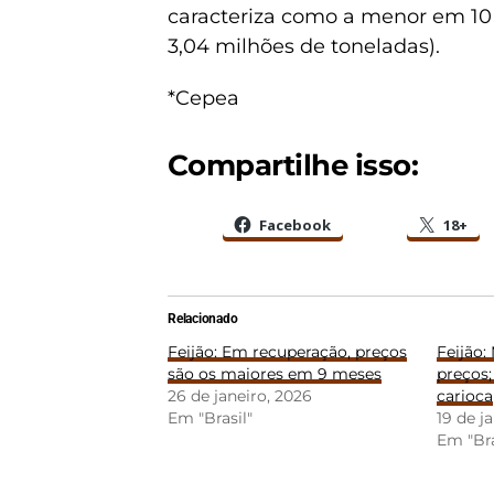
caracteriza como a menor em 10
3,04 milhões de toneladas).
*Cepea
Compartilhe isso:
Facebook
18+
Relacionado
Feijão: Em recuperação, preços
Feijão:
são os maiores em 9 meses
preços;
26 de janeiro, 2026
carioca
Em "Brasil"
19 de j
Em "Bra