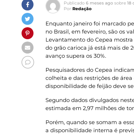
Publicado
6 meses ago
sobre
18 
Por
Redação
Enquanto janeiro foi marcado pel
no Brasil, em fevereiro, são os v
Levantamento do Cepea mostra qu
do grão carioca já está mais de 
avanço supera os 30%.
Pesquisadores do Cepea indicam
colheita e das restrições de área
disponibilidade de feijão deve 
Segundo dados divulgados neste m
estimada em 2,97 milhões de ton
Porém, quando se somam a essa p
a disponibilidade interna é prev