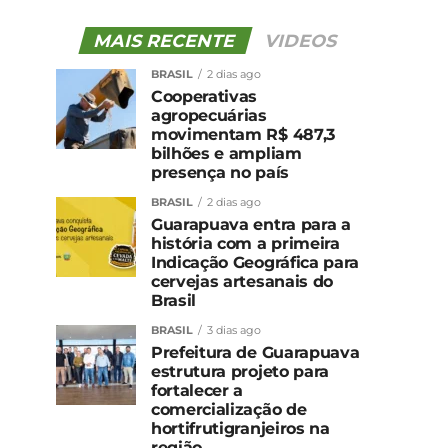
MAIS RECENTE
VIDEOS
BRASIL
2 dias ago
Cooperativas
agropecuárias
movimentam R$ 487,3
bilhões e ampliam
presença no país
BRASIL
2 dias ago
Guarapuava entra para a
história com a primeira
Indicação Geográfica para
cervejas artesanais do
Brasil
BRASIL
3 dias ago
Prefeitura de Guarapuava
estrutura projeto para
fortalecer a
comercialização de
hortifrutigranjeiros na
região