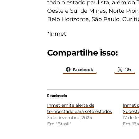
todo o estado paulista, além do 
Oeste e Sul de Minas, Norte Pio
Belo Horizonte, São Paulo, Curiti
*Inmet
Compartilhe isso:
Facebook
18+
Relacionado
Inmet emite alerta de
Inmet p
tempestade para sete estados
Sudeste
3 de dezembro, 2024
17 de f
Em "Brasil"
Em "Bra