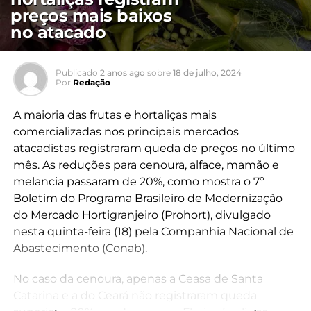
preços mais baixos
no atacado
Publicado
2 anos ago
sobre
18 de julho, 2024
Por
Redação
A maioria das frutas e hortaliças mais
comercializadas nos principais mercados
atacadistas registraram queda de preços no último
mês. As reduções para cenoura, alface, mamão e
melancia passaram de 20%, como mostra o 7º
Boletim do Programa Brasileiro de Modernização
do Mercado Hortigranjeiro (Prohort), divulgado
nesta quinta-feira (18) pela Companhia Nacional de
Abastecimento (Conab).
No caso da cenoura, apenas a Ceasa de Santa
Catarina e a do Ceará não registraram queda