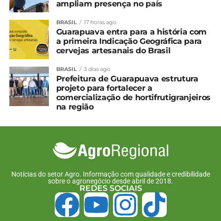
média ponderada de preços do produto.
ampliam presença no país
*Conab com edição
BRASIL
17 horas ago
Guarapuava entra para a história com
a primeira Indicação Geográfica para
Compartilhe isso:
cervejas artesanais do Brasil
BRASIL
3 dias ago
Prefeitura de Guarapuava estrutura
Facebook
18+
projeto para fortalecer a
comercialização de hortifrutigranjeiros
na região
Relacionado
Cebola, alface e batata
Alface apresenta queda de
registram nova alta nos
preços e cotações de
preços no atacado
batata e cenoura sobem
20 de dezembro, 2023
22 de janeiro, 2024
Notícias do setor Agro. Informação com qualidade e credibilidade
Em "Brasil"
Em "Brasil"
sobre o agronegócio desde abril de 2018.
REDES SOCIAIS
Preços de hortaliças
seguem em queda nos
principais mercados