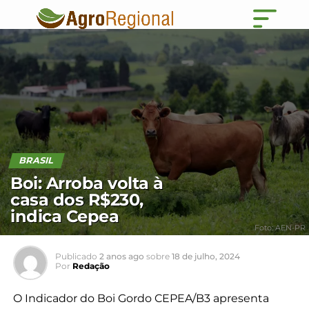
BRASIL
Boi: Arroba volta à
casa dos R$230,
indica Cepea
Foto: AEN-PR
Publicado
2 anos ago
sobre
18 de julho, 2024
Por
Redação
O Indicador do Boi Gordo CEPEA/B3 apresenta