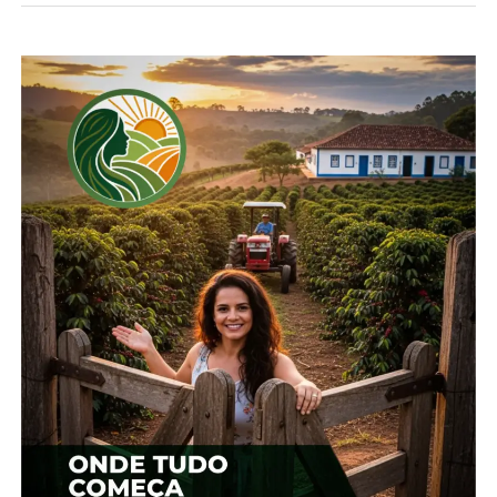
atingindo a marca histórica de cerca de 3,58
milhões de toneladas.
*Cepea
Compartilhe isso:
Facebook
18+
Relacionado
Boi: Negócios já chegam
Boi: Demanda externa por
à marca dos R$
carne brasileira segue
330/arroba, indica Cepea
intensa
7 de novembro, 2024
10 de julho, 2025
Em "Brasil"
Em "Brasil"
Boi: Reajustes de
setembro compensam