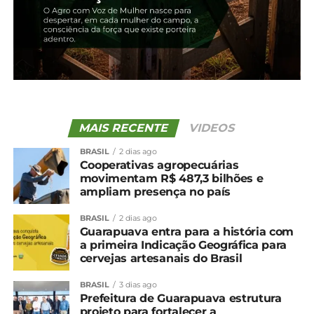
perdas do ano
3 de outubro, 2024
Em "Brasil"
TÓPICOS RELACIONADOS:
UP NEXT
Maioria das frutas e hortaliças registram
MAIS RECENTE
VIDEOS
preços mais baixos no atacado
BRASIL
2 dias ago
NÃO PERCA
Cooperativas agropecuárias
Operação Rei do Gado: Receita apura
movimentam R$ 487,3 bilhões e
sonegação de quase R$ 1 bi em venda de
ampliam presença no país
gado
BRASIL
2 dias ago
Guarapuava entra para a história com
a primeira Indicação Geográfica para
cervejas artesanais do Brasil
BRASIL
3 dias ago
Prefeitura de Guarapuava estrutura
projeto para fortalecer a