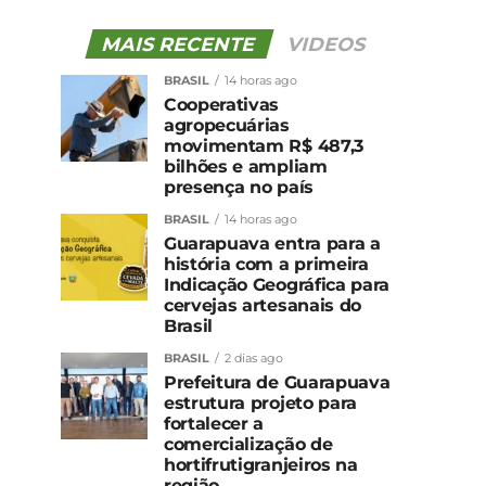
MAIS RECENTE
VIDEOS
BRASIL
14 horas ago
Cooperativas
agropecuárias
movimentam R$ 487,3
bilhões e ampliam
presença no país
BRASIL
14 horas ago
Guarapuava entra para a
história com a primeira
Indicação Geográfica para
cervejas artesanais do
Brasil
BRASIL
2 dias ago
Prefeitura de Guarapuava
estrutura projeto para
fortalecer a
comercialização de
hortifrutigranjeiros na
região