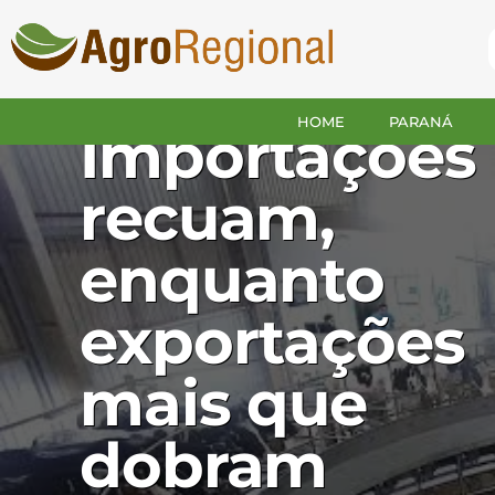
GUARAPUAVA
Leite:
HOME
PARANÁ
Importações
recuam,
enquanto
exportações
mais que
dobram