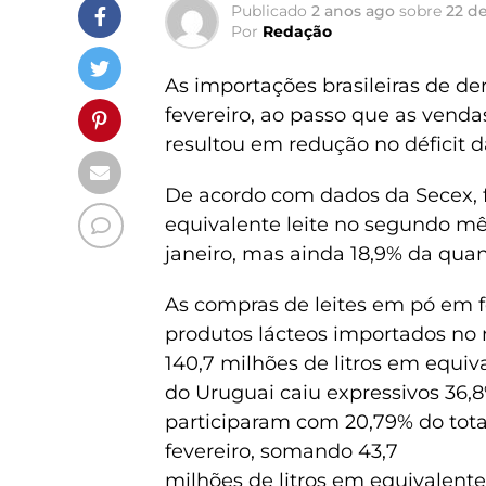
Publicado
2 anos ago
sobre
22 d
Por
Redação
As importações brasileiras de 
fevereiro, ao passo que as vend
resultou em redução no déficit d
De acordo com dados da Secex, f
equivalente leite no segundo mê
janeiro, mas ainda 18,9% da quan
As compras de leites em pó em f
produtos lácteos importados no m
140,7 milhões de litros em equi
do Uruguai caiu expressivos 36,8
participaram com 20,79% do tota
fevereiro, somando 43,7
milhões de litros em equivalente