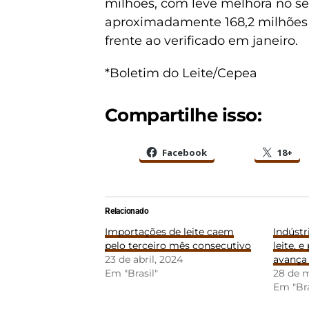
milhões, com leve melhora no se
aproximadamente 168,2 milhões d
frente ao verificado em janeiro.
*Boletim do Leite/Cepea
Compartilhe isso:
Facebook
18+
Relacionado
Importações de leite caem
Indúst
pelo terceiro mês consecutivo
leite, 
23 de abril, 2024
avança 
Em "Brasil"
28 de 
Em "Bra