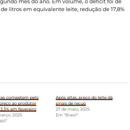
gundo mês do ano. Em volume, o déficit foi de
e litros em equivalente leite, redução de 17,8%
rias competem pelo
Após altas, preço do leite dá
e preço ao produtor
sinais de recuo
3,3% em fevereiro
27 de maio, 2025
março, 2025
Em "Brasil"
sil"