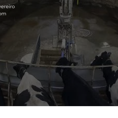
ereiro
com