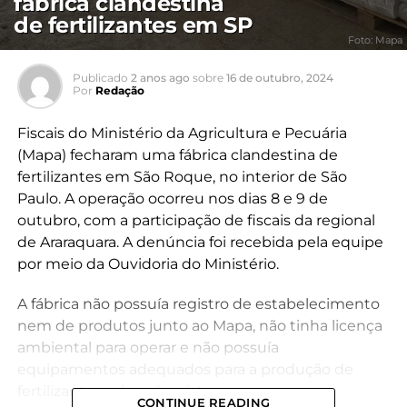
fábrica clandestina
de fertilizantes em SP
Foto: Mapa
Publicado
2 anos ago
sobre
16 de outubro, 2024
Por
Redação
Fiscais do Ministério da Agricultura e Pecuária
(Mapa) fecharam uma fábrica clandestina de
fertilizantes em São Roque, no interior de São
Paulo. A operação ocorreu nos dias 8 e 9 de
outubro, com a participação de fiscais da regional
de Araraquara. A denúncia foi recebida pela equipe
por meio da Ouvidoria do Ministério.
A fábrica não possuía registro de estabelecimento
nem de produtos junto ao Mapa, não tinha licença
ambiental para operar e não possuía
equipamentos adequados para a produção de
fertilizantes minerais mistos.
CONTINUE READING