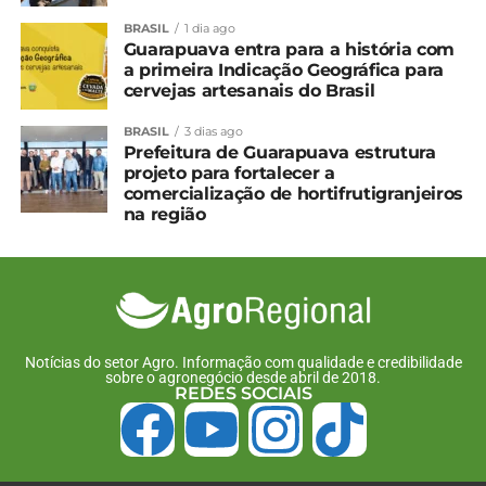
BRASIL
1 dia ago
Relacionado
Guarapuava entra para a história com
a primeira Indicação Geográfica para
PF e Mapa combatem
Petrobras decide reativar
cervejas artesanais do Brasil
fabricação clandestina de
fábrica de fertilizantes no
alimentos para animais
Paraná
BRASIL
3 dias ago
no Paraná
7 de junho, 2024
Prefeitura de Guarapuava estrutura
1 de fevereiro, 2024
Em "Paraná"
projeto para fortalecer a
Em "Paraná"
comercialização de hortifrutigranjeiros
na região
Fábrica de fertilizantes é
reativada no PR
15 de agosto, 2024
Em "Paraná"
TÓPICOS RELACIONADOS:
Notícias do setor Agro. Informação com qualidade e credibilidade
sobre o agronegócio desde abril de 2018.
UP NEXT
REDES SOCIAIS
PIB do agro segue em queda no 2º trimestre
NÃO PERCA
IBGE prevê safra de 295,1 milhões de
toneladas para 2024