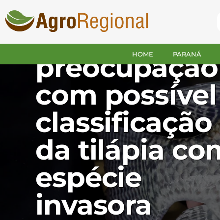
FAEP
manifesta
HOME
PARANÁ
preocupação
com possível
classificação
da tilápia c
espécie
invasora