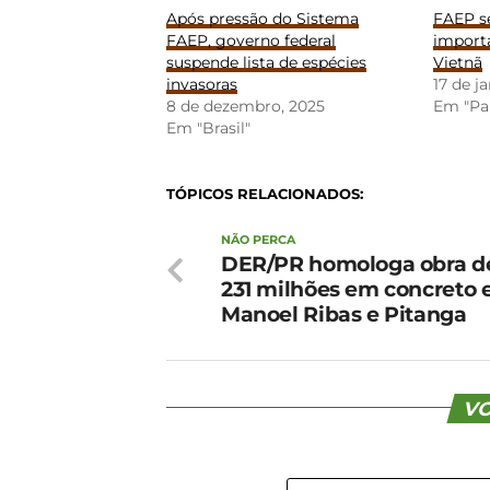
Após pressão do Sistema
FAEP se
FAEP, governo federal
importa
suspende lista de espécies
Vietnã
invasoras
17 de j
8 de dezembro, 2025
Em "Pa
Em "Brasil"
TÓPICOS RELACIONADOS:
NÃO PERCA
DER/PR homologa obra d
231 milhões em concreto 
Manoel Ribas e Pitanga
VO