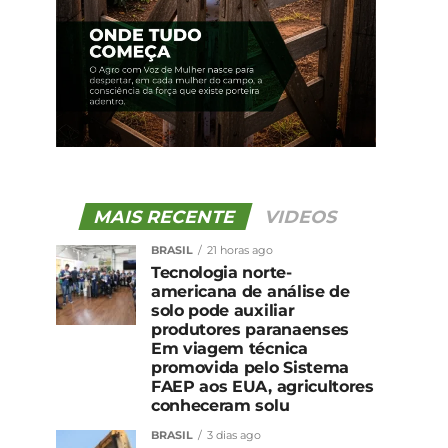
MAIS RECENTE
VIDEOS
BRASIL
21 horas ago
Tecnologia norte-
americana de análise de
solo pode auxiliar
produtores paranaenses
Em viagem técnica
promovida pelo Sistema
FAEP aos EUA, agricultores
conheceram solu
BRASIL
3 dias ago