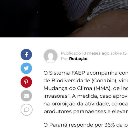
Publicado
10 meses ago
sobre
15
Por
Redação
O Sistema FAEP acompanha com
de Biodiversidade (Conabio), vi
Mudança do Clima (MMA), de inclui
invasoras”. A medida, caso aprov
na proibição da atividade, coloc
produtores paranaenses e eleva
O Paraná responde por 36% da pr