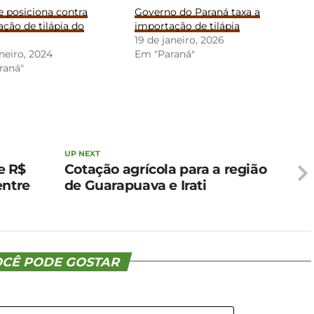
 posiciona contra
Governo do Paraná taxa a
ção de tilápia do
importação de tilápia
19 de janeiro, 2026
aneiro, 2024
Em "Paraná"
raná"
UP NEXT
e R$
Cotação agrícola para a região
entre
de Guarapuava e Irati
CÊ PODE GOSTAR