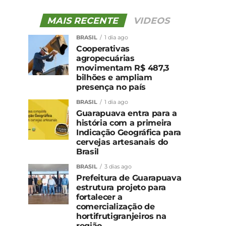
MAIS RECENTE
VIDEOS
BRASIL
1 dia ago
Cooperativas
agropecuárias
movimentam R$ 487,3
bilhões e ampliam
presença no país
BRASIL
1 dia ago
Guarapuava entra para a
história com a primeira
Indicação Geográfica para
cervejas artesanais do
Brasil
BRASIL
3 dias ago
Prefeitura de Guarapuava
estrutura projeto para
fortalecer a
comercialização de
hortifrutigranjeiros na
região