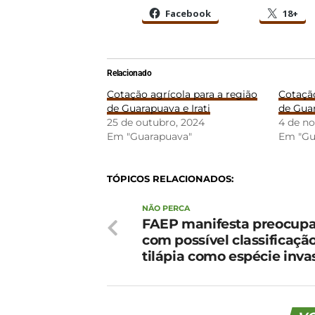
Facebook
18+
Relacionado
Cotação agrícola para a região
Cotação
de Guarapuava e Irati
de Guar
25 de outubro, 2024
4 de n
Em "Guarapuava"
Em "Gu
TÓPICOS RELACIONADOS:
NÃO PERCA
FAEP manifesta preocup
com possível classificaçã
tilápia como espécie inva