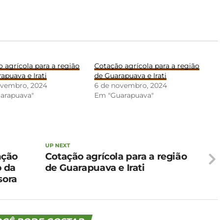
 agrícola para a região
Cotação agrícola para a região
apuava e Irati
de Guarapuava e Irati
ovembro, 2024
6 de novembro, 2024
arapuava"
Em "Guarapuava"
UP NEXT
ação
Cotação agrícola para a região
o da
de Guarapuava e Irati
sora