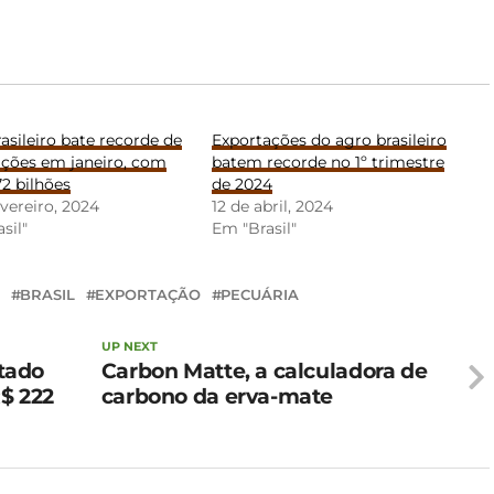
asileiro bate recorde de
Exportações do agro brasileiro
ações em janeiro, com
batem recorde no 1º trimestre
72 bilhões
de 2024
evereiro, 2024
12 de abril, 2024
sil"
Em "Brasil"
BRASIL
EXPORTAÇÃO
PECUÁRIA
UP NEXT
atado
Carbon Matte, a calculadora de
$ 222
carbono da erva-mate