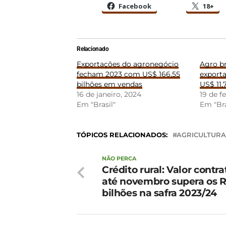
Facebook
18+
Relacionado
Exportações do agronegócio
Agro br
fecham 2023 com US$ 166,55
export
bilhões em vendas
US$ 11,
16 de janeiro, 2024
19 de f
Em "Brasil"
Em "Bra
TÓPICOS RELACIONADOS:
AGRICULTURA
NÃO PERCA
Crédito rural: Valor contr
até novembro supera os R
bilhões na safra 2023/24