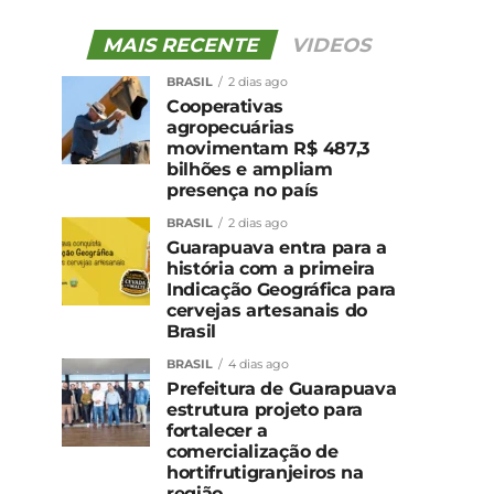
MAIS RECENTE
VIDEOS
BRASIL
2 dias ago
Cooperativas
agropecuárias
movimentam R$ 487,3
bilhões e ampliam
presença no país
BRASIL
2 dias ago
Guarapuava entra para a
história com a primeira
Indicação Geográfica para
cervejas artesanais do
Brasil
BRASIL
4 dias ago
Prefeitura de Guarapuava
estrutura projeto para
fortalecer a
comercialização de
hortifrutigranjeiros na
região