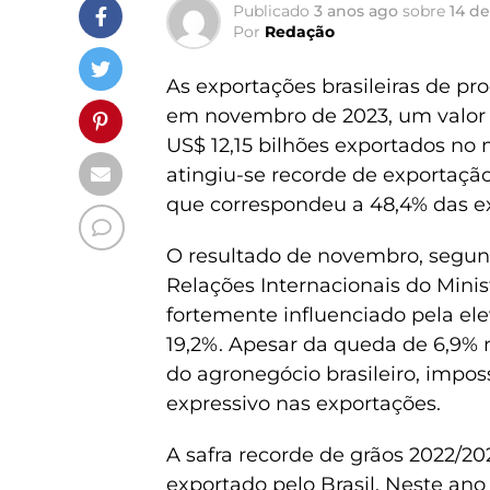
Publicado
3 anos ago
sobre
14 d
Por
Redação
As exportações brasileiras de pr
em novembro de 2023, um valor 
US$ 12,15 bilhões exportados no
atingiu-se recorde de exportaçã
que correspondeu a 48,4% das ex
O resultado de novembro, segun
Relações Internacionais do Minist
fortemente influenciado pela e
19,2%. Apesar da queda de 6,9% 
do agronegócio brasileiro, impos
expressivo nas exportações.
A safra recorde de grãos 2022/2
exportado pelo Brasil. Neste ano