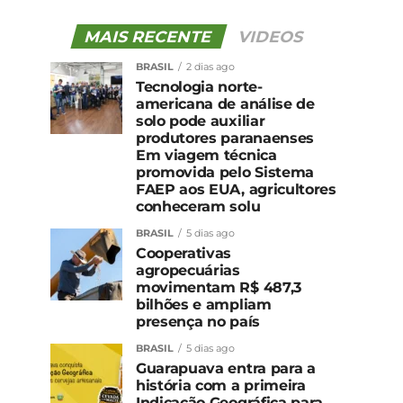
MAIS RECENTE
VIDEOS
BRASIL
2 dias ago
Tecnologia norte-
americana de análise de
solo pode auxiliar
produtores paranaenses
Em viagem técnica
promovida pelo Sistema
FAEP aos EUA, agricultores
conheceram solu
BRASIL
5 dias ago
Cooperativas
agropecuárias
movimentam R$ 487,3
bilhões e ampliam
presença no país
BRASIL
5 dias ago
Guarapuava entra para a
história com a primeira
Indicação Geográfica para