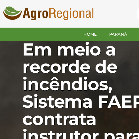
PARANÁ
HOME
PARANÁ
Em meio a
recorde de
incêndios,
Sistema FAE
contrata
instrutor par