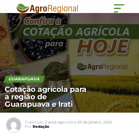
GUARAPUAVA
Cotação agrícola para
a região de
Guarapuava e Irati
Publicado
2 anos ago
sobre
20 de janeiro, 2025
Por
Redação