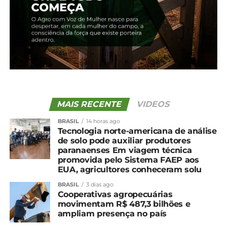
MAIS RECENTE
VIDEOS
BRASIL
14 horas ago
Tecnologia norte-americana de análise
de solo pode auxiliar produtores
paranaenses Em viagem técnica
Compartilhe isso:
promovida pelo Sistema FAEP aos
EUA, agricultores conheceram solu
Facebook
18+
BRASIL
3 dias ago
Cooperativas agropecuárias
movimentam R$ 487,3 bilhões e
ampliam presença no país
Relacionado