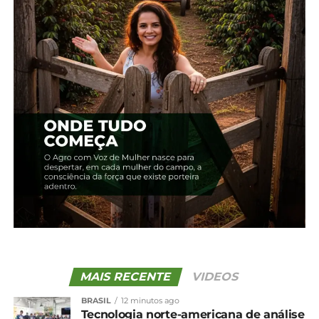
Edição 02 – Maio
Edição 77 – Maio – Irati
22 de novembro, 2023
17 de maio, 2024
Em "2018"
Em "2024"
Edição 08 – Irati
22 de novembro, 2023
Em "2018"
TÓPICOS RELACIONADOS:
UP NEXT
Edição 26 – Junho
NÃO PERCA
Edição 24 – Abril
MAIS RECENTE
VIDEOS
BRASIL
12 minutos ago
Tecnologia norte-americana de análise