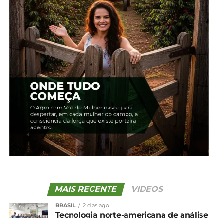
Edição 01 – Abril
Edição 76 – Abril
21 de novembro, 2023
19 de abril, 2024
Em "2018"
Em "2024"
Edição 08 – Irati
22 de novembro, 2023
Em "2018"
TÓPICOS RELACIONADOS:
UP NEXT
Edição 25 – Maio
NÃO PERCA
Edição 23 – Março
MAIS RECENTE
VIDEOS
BRASIL
2 dias ago
Tecnologia norte-americana de análise