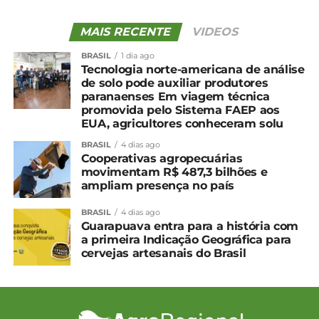
UP NEXT
Edição 03 – Julho
MAIS RECENTE
VIDEOS
NÃO PERCA
Edição 01 – Maio
BRASIL
1 dia ago
Tecnologia norte-americana de análise
de solo pode auxiliar produtores
paranaenses Em viagem técnica
promovida pelo Sistema FAEP aos
EUA, agricultores conheceram solu
BRASIL
4 dias ago
Cooperativas agropecuárias
movimentam R$ 487,3 bilhões e
ampliam presença no país
BRASIL
4 dias ago
Guarapuava entra para a história com
a primeira Indicação Geográfica para
cervejas artesanais do Brasil