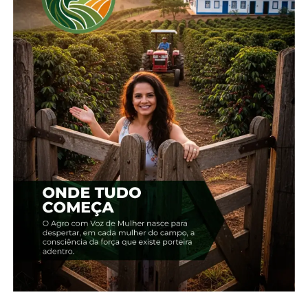
Compartilhe isso:
Facebook
18+
Relacionado
Edição 14 – Junho –
Edição 12 – Abril
Guarapuava
19 de abril, 2024
19 de junho, 2024
Em "2024"
Em "2024"
Edição 13 – Maio –
Guarapuava
20 de maio, 2024
Em "2024"
TÓPICOS RELACIONADOS: