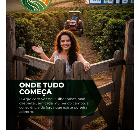
Compartilhe isso:
Facebook
18+
Relacionado
Edição 13 – Maio –
Edição 12 – Abril
Guarapuava
19 de abril, 2024
20 de maio, 2024
Em "2024"
Em "2024"
Edição 14 – Junho –
Guarapuava
19 de junho, 2024
Em "2024"
TÓPICOS RELACIONADOS:
UP NEXT