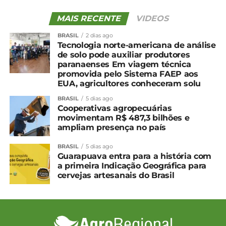
Edição 02 – Junho
MAIS RECENTE
VIDEOS
BRASIL
2 dias ago
Tecnologia norte-americana de análise
de solo pode auxiliar produtores
paranaenses Em viagem técnica
promovida pelo Sistema FAEP aos
EUA, agricultores conheceram solu
BRASIL
5 dias ago
Cooperativas agropecuárias
movimentam R$ 487,3 bilhões e
ampliam presença no país
BRASIL
5 dias ago
Guarapuava entra para a história com
a primeira Indicação Geográfica para
cervejas artesanais do Brasil