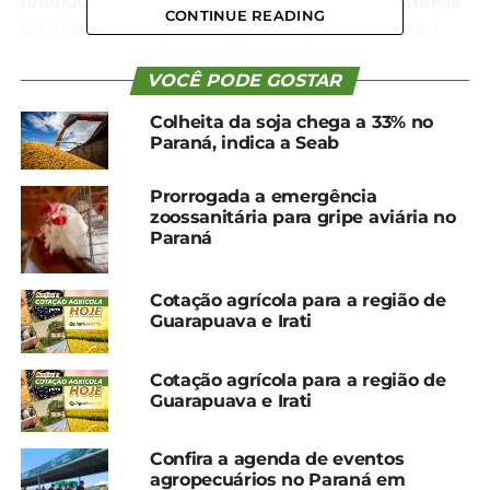
referidos durante a inscrição. Caso haja desistência
CONTINUE READING
ou desclassificação de algum empreendimento
nesta etapa, outro será convocado, seguindo os
mesmos critérios do edital de inscrição.
VOCÊ PODE GOSTAR
Colheita da soja chega a 33% no
Além disso, todos os participantes devem possuir
Paraná, indica a Seab
CAF (Cadastro Nacional da Agricultura Familiar)
ativo e as agroindústrias alimentícias precisam
Prorrogada a emergência
estar regularizadas sanitariamente. Os produtos
zoossanitária para gripe aviária no
que forem comercializados estarão todos
Paraná
rotulados, seguindo a legislação vigente. Já os
artesanatos serão característicos de identidade
Cotação agrícola para a região de
regional ou terão em sua composição matérias-
Guarapuava e Irati
primas da propriedade rural.
Cotação agrícola para a região de
*Redação/Seab
Guarapuava e Irati
Compartilhe isso:
Confira a agenda de eventos
agropecuários no Paraná em