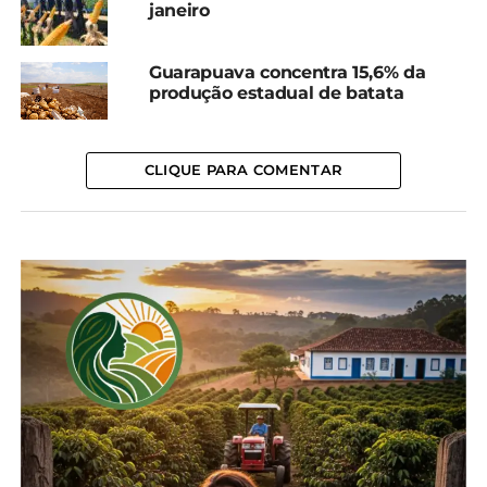
janeiro
Facebook
18+
Guarapuava concentra 15,6% da
produção estadual de batata
Relacionado
Feira Sabores do Paraná
Produtores do RS
abre as inscrições para a
afetados por enchentes
CLIQUE PARA COMENTAR
edição 2025
participam da Feira
9 de julho, 2025
Sabores do Paraná
Em "Paraná"
29 de novembro, 2024
Em "Paraná"
Pequenos negócios da
agricultura familiar
marcam presença na
Feira Sabores do Paraná
22 de novembro, 2024
Em "Paraná"
TÓPICOS RELACIONADOS:
AGRICULTOR
AGROINDÚSTRIA
FEIRA
PARANÁ