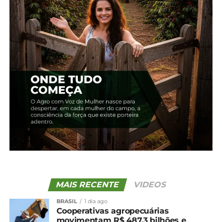
UP NEXT
Últimos dias para realizar as inscrições para
cursos nos CEEPs e colégios agrícolas
NÃO PERCA
Avicultura: Sistema FAEP lança cartilha com
cursos
MAIS RECENTE
VIDEOS
BRASIL
1 dia ago
Cooperativas agropecuárias
movimentam R$ 487,3 bilhões e