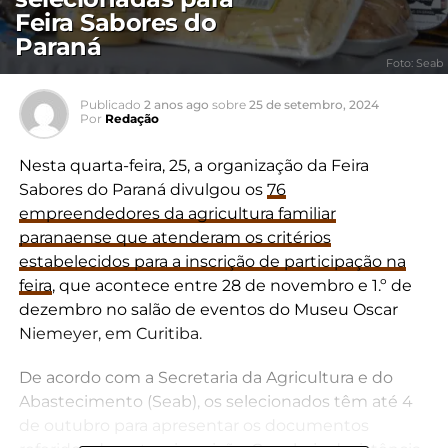
Feira Sabores do
Paraná
Foto: Seab
Publicado
2 anos ago
sobre
25 de setembro, 2024
Por
Redação
Nesta quarta-feira, 25, a organização da Feira
Sabores do Paraná divulgou os
76
empreendedores da agricultura familiar
paranaense que atenderam os critérios
estabelecidos para a inscrição de participação na
feira
, que acontece entre 28 de novembro e 1.º de
dezembro no salão de eventos do Museu Oscar
Niemeyer, em Curitiba.
De acordo com a Secretaria da Agricultura e do
Abastecimento (Seab), os selecionados têm até 4
de outubro para apresentar os documentos