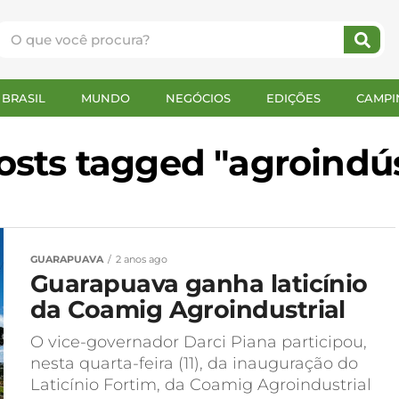
BRASIL
MUNDO
NEGÓCIOS
EDIÇÕES
CAMPI
posts tagged "agroindús
GUARAPUAVA
2 anos ago
Guarapuava ganha laticínio
da Coamig Agroindustrial
O vice-governador Darci Piana participou,
nesta quarta-feira (11), da inauguração do
Laticínio Fortim, da Coamig Agroindustrial