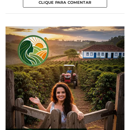
plantas com flores nos ecossistemas naturais e
CLIQUE PARA COMENTAR
para a conservação da biodiversidade
”.
Além disso, as colmeias de Apis mellifera, em
consórcio com cultivos agrícolas, como o melão, a
melancia e a maçã, melhoram a produtividade e a
qualidade de frutos e sementes.
Neste caso, para uma polinização agrícola
adequada, é preciso um planejamento com base
nas características das variedades cultivadas e das
abelhas.
Apis Mellifera: a abelha
mais cultivada no Brasil
A abelha mais criada no Brasil (e no mundo) é a
Apis melífera. Famosa pelo mel de qualidade e pela
ferroada, ela é a grande representante do tipo de