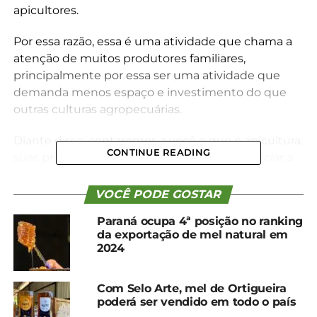
apicultores.
Por essa razão, essa é uma atividade que chama a
atenção de muitos produtores familiares,
principalmente por essa ser uma atividade que
demanda menos espaço e investimento do que
outras culturas agropecuárias.
Diante disso, contaremos a você o que é apicultura,
CONTINUE READING
suas principais características e dicas para iniciar a
criação de abelhas.
VOCÊ PODE GOSTAR
O que é a apicultura?
Paraná ocupa 4ª posição no ranking
da exportação de mel natural em
De acordo com a Associação Brasileira de Estudo
2024
da Abelha (A.B.E.L.H.A.), a apicultura consiste na
criação de espécies de abelhas do gênero Apis para
Com Selo Arte, mel de Ortigueira
a produção de diversos itens, como mel, própolis e
poderá ser vendido em todo o país
geleia real.