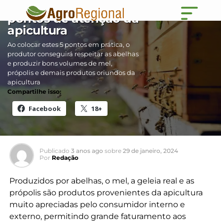
Cultivo de abelhas: 5
pontos de atenção da
apicultura
Ao colocar estes 5 pontos em prática, o
produtor conseguirá respeitar as abelhas
e produzir bons volumes de mel,
própolis e demais produtos oriundos da
apicultura
Compartilhe isso:
Facebook
18+
Publicado
3 anos ago
sobre
29 de janeiro, 2024
Por
Redação
Produzidos por abelhas, o mel, a geleia real e as
própolis são produtos provenientes da apicultura
muito apreciadas pelo consumidor interno e
externo, permitindo grande faturamento aos