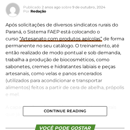
Publicado
2 anos ago
sobre
9 de outubro, 2024
Por
Redação
Após solicitações de diversos sindicatos rurais do
Paraná, o Sistema FAEP está colocando o
curso
“Artesanato com produtos apícolas”
de forma
permanente no seu catálogo. O treinamento, até
então realizado de modo pontual e sob demanda,
trabalha a produção de biocosméticos, como
sabonetes, cremes e hidratantes labiais e peças
artesanais, como velas e panos encerados
(utilizados para acondicionar e transportar
alimentos) feitos a partir de cera de abelha, própolis
e mel.
A capacitação vai permitir que produtores rurais
CONTINUE READING
que já trabalham com apicultura e/ou
meliponicultura possam agregar renda. No início
de agosto ocorreu a turma-piloto com nove
VOCÊ PODE GOSTAR