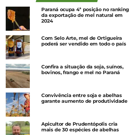
participantes da nova formação, no Sindicato Rural
Paraná ocupa 4ª posição no ranking
de Colombo, na Região Metropolitana de Curitiba
da exportação de mel natural em
(RMC), que possui uma sala de aula equipada com
2024
cozinha. O novo título já está disponível no
catálogo de cursos do Sistema FAEP.
Com Selo Arte, mel de Ortigueira
poderá ser vendido em todo o país
Para a produtora Arlete Dalberti, que participou da
turma-piloto em Colombo, o interesse principal é
utilizar os insumos das colmeias de meliponídeos
Confira a situação da soja, suínos,
que mantêm na propriedade para fazer produtos
bovinos, frango e mel no Paraná
para a família. “Sempre gostei de produtos naturais
em geral e é possível fazer esses cosméticos em
casa mesmo”, afirma Arlete, aluna frequente das
Convivência entre soja e abelhas
capacitações do Sistema FAEP.
garante aumento de produtividade
O curso “Artesanato com produtos apícolas” tem
24 horas de duração, divididas em três dias. O
Apicultor de Prudentópolis cria
material didático traz diversos conteúdos sobre
mais de 30 espécies de abelhas
produção, uso das matérias-primas, além de sete