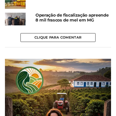
formulações de biocosméticos, seis de velas e uma
de pano encerado.
Operação de fiscalização apreende
8 mil frascos de mel em MG
A inscrição para esse e outros cursos do Sistema
FAEP está disponível no site do Sistema FAEP.
Todos os treinamentos da entidade são gratuitos e
CLIQUE PARA COMENTAR
com entrega de certificado aos concluintes.
*Sistema FAEP/SENAR-PR
Compartilhe isso:
Facebook
18+
Relacionado
Evento em Prudentópolis
Programa encaminha 100